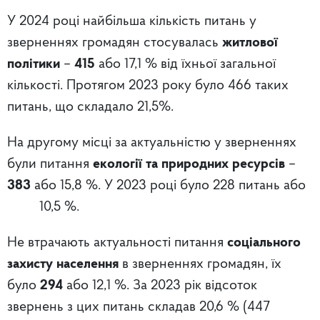
У 2024 році найбільша кількість питань у
зверненнях громадян стосувалась
житлової
політики
–
415
або 17,1 % від їхньої загальної
кількості. Протягом 2023 року було 466 таких
питань, що складало 21,5%.
На другому місці за актуальністю у зверненнях
були питання
екології та природних ресурсів
–
383
або 15,8 %. У 2023 році було 228 питань або
10,5 %.
Не втрачають актуальності питання
соціального
захисту населення
в зверненнях громадян, їх
було
294
або 12,1 %. За 2023 рік відсоток
звернень з цих питань складав 20,6 % (447