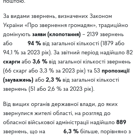
поштою.
За видами звернень, визначених Законом
України «Про звернення громадян», традиційно
домінують
заяви (клопотання)
– 2139 звернень
або
94 %
від загальної кількості (1879 або
94,1 % за 2023 рік). За звітний період надійшло 82
скарги
або
3,6 %
від загальної кількості звернень
(66 скарг або 3,3 % за 2023 рік) та 53
пропозиції
(зауважень)
або
2,3 %
від загальної кількості
звернень (51 або 2,6 % за 2023 рік).
Від вищих органів державної влади, до яких
звернулися жителі області, на розгляд до
обласної військової адміністрації надійшло
889
звернень, що на
6,3 %
більше, порівняно з