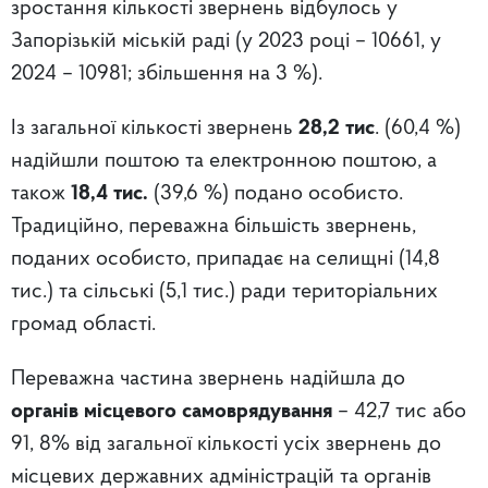
зростання кількості звернень відбулось у
Запорізькій міській раді (у 2023 році – 10661, у
2024 – 10981; збільшення на 3 %).
Із загальної кількості звернень
28,2 тис
. (60,4 %)
надійшли поштою та електронною поштою, а
також
18,4
тис.
(39,6 %) подано особисто.
Традиційно, переважна більшість звернень,
поданих особисто, припадає на селищні (14,8
тис.) та сільські (5,1 тис.) ради територіальних
громад області.
Переважна частина звернень надійшла до
органів місцевого самоврядування
– 42,7 тис або
91, 8% від загальної кількості усіх звернень до
місцевих державних адміністрацій та органів