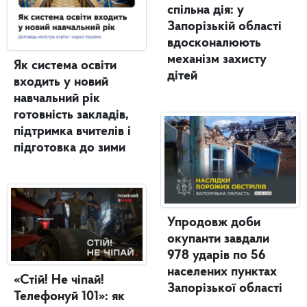
спільна дія: у
Запорізькій області
вдосконалюють
механізм захисту
Як система освіти
дітей
входить у новий
навчальний рік
готовність закладів,
підтримка вчителів і
підготовка до зими
Упродовж доби
окупанти завдали
978 ударів по 56
населених пунктах
«Стій! Не чіпай!
Запорізької області
Телефонуй 101»: як