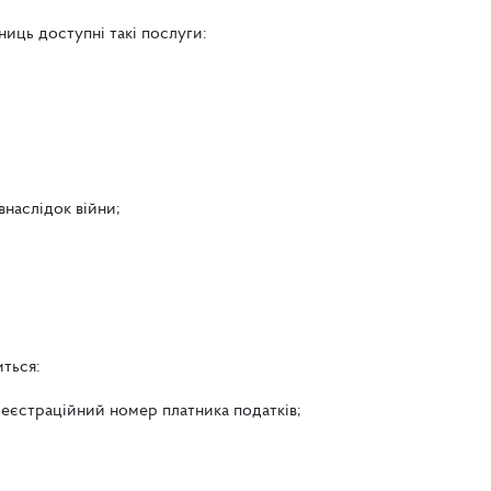
ниць доступні такі послуги:
внаслідок війни;
иться:
 реєстраційний номер платника податків;