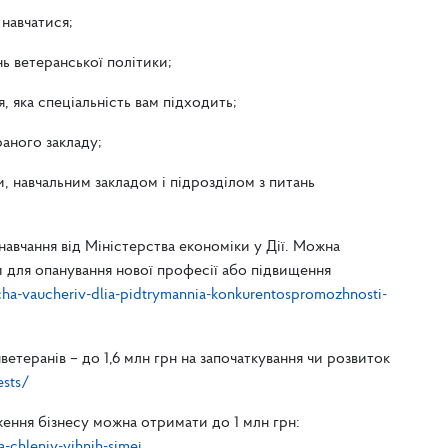
 навчатися;
нь ветеранської політики;
, яка спеціальність вам підходить;
раного закладу;
, навчальним закладом і підрозділом з питань
навчання від Міністерства економіки у Дії.
Можна
 для опанування нової професії або підвищення
cha-vaucheriv-dlia-pidtrymannia-konkurentospromozhnosti-
нветеранів –
до 1,6 млн грн на започаткування чи розвиток
ests/
ження бізнесу можна отримати до 1 млн грн:
a-chleniv-yihnih-simej