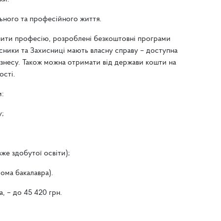
ьного та професійного життя.
мінити професію, розроблені безкоштовні програми
исники та Захисниці мають власну справу – доступна
ізнесу. Також можна отримати від держави кошти на
ості.
ти:
у;
вже здобутої освіти);
лома бакалавра).
, – до 45 420 грн.