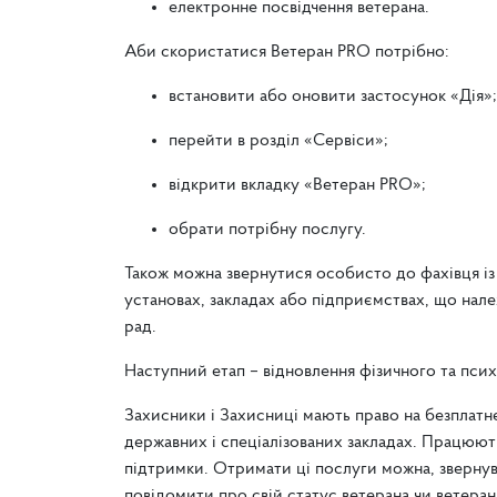
електронне посвідчення ветерана.
Аби скористатися
Ветеран PRO потрібно:
встановити або оновити застосунок «Дія»
перейти в розділ «Сервіси»;
відкрити вкладку «Ветеран PRO»;
обрати потрібну послугу.
Також можна звернутися особисто до фахівця і
установах, закладах або підприємствах, що нал
рад.
Наступний етап –
відновлення фізичного та псих
Захисники і Захисниці мають право на безплатне
державних і спеціалізованих закладах. Працюють
підтримки. Отримати ці послуги можна, звернув
повідомити про свій статус ветерана чи ветеран