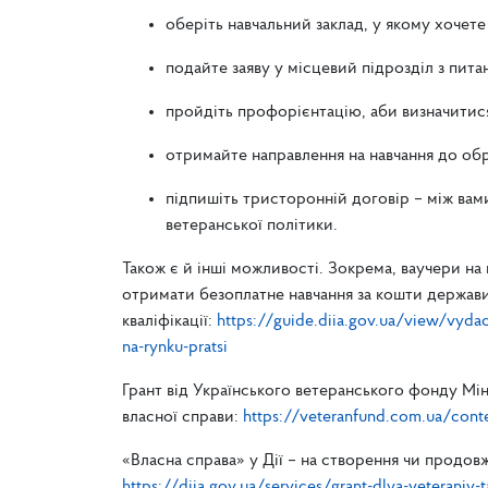
оберіть навчальний заклад, у якому хочете
подайте заяву у місцевий підрозділ з пита
пройдіть профорієнтацію, аби визначитися
отримайте направлення на навчання до об
підпишіть тристоронній договір – між вами
ветеранської політики.
Також є й інші можливості. Зокрема, ваучери на 
отримати безоплатне навчання за кошти держави
кваліфікації:
https://guide.diia.gov.ua/view/vyda
na-rynku-pratsi
Грант від Українського ветеранського фонду Мі
власної справи:
https://veteranfund.com.ua/cont
«Власна справа» у Дії – на створення чи продов
https://diia.gov.ua/services/grant-dlya-veteraniv-t