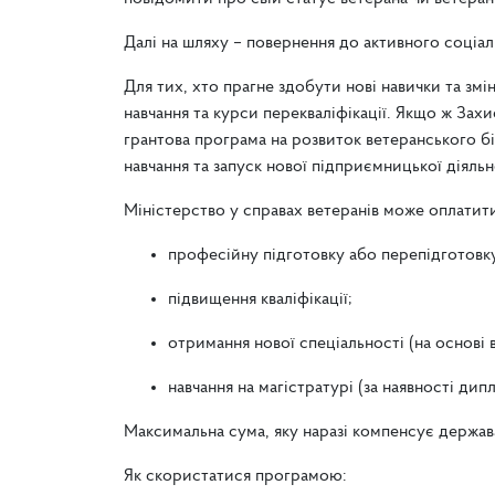
Далі на шляху –
повернення до активного соціал
Для тих, хто прагне здобути нові навички та з
навчання та курси перекваліфікації. Якщо ж Зах
грантова програма на розвиток ветеранського б
навчання та запуск нової підприємницької діяльн
Міністерство у справах ветеранів може оплати
професійну підготовку або перепідготовк
підвищення кваліфікації;
отримання нової спеціальності (на основі 
навчання на магістратурі (за наявності дип
Максимальна сума, яку наразі компенсує держава
Як скористатися програмою: