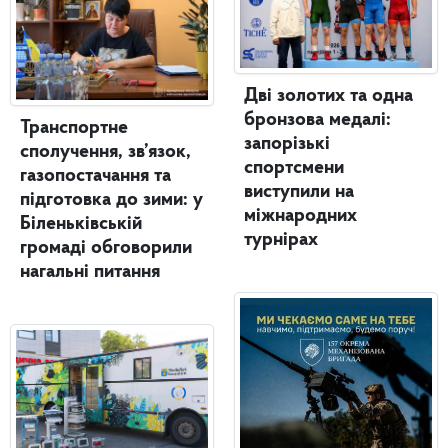
Дві золотих та одна
бронзова медалі:
Транспортне
запорізькі
сполучення, зв’язок,
спортсмени
газопостачання та
виступили на
підготовка до зими: у
міжнародних
Біленьківській
турнірах
громаді обговорили
нагальні питання