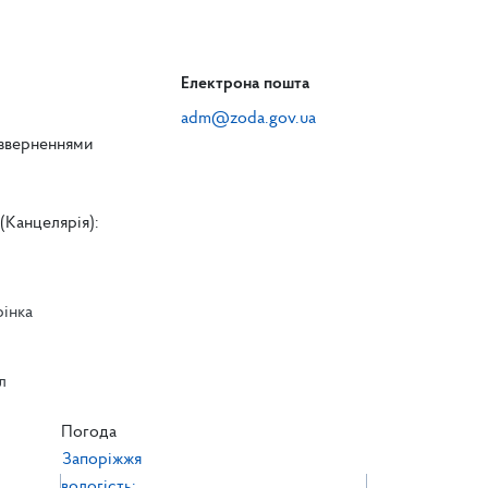
Електрона пошта
adm@zoda.gov.ua
 зверненнями
(Канцелярія):
рінка
л
л
Погода
Запоріжжя
вологість: