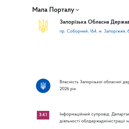
Мапа Порталу
Запорізька Обласна Держав
пр. Соборний, 164, м. Запоріжжя, 
Власність Запорізької обласної дер
2026 рік
Інформаційний супровід: Департам
3.4.1
діяльності облдержадміністрації
w