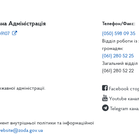
на Адміністрація
Телефон/Факс:
69107
(050) 598 09 35
Відділ роботи із
громадян:
(061) 280 52 25
Загальний відділ 
(061) 280 52 22
жавної адміністрації.
Facebook сто
Youtube кана
Telegram кана
ент внутрішньої політики та інформаційної
ebsite@zoda.gov.ua