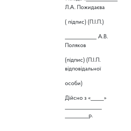
Л.А. Пожидаєва
( підпис) (П.І.П.)
____________ А.В.
Поляков
(підпис) (П.І.П.
відповідальної
особи)
Дійсно з «_____»
______________
_________р.