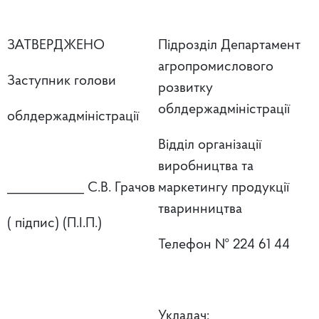
ЗАТВЕРДЖЕНО
Підрозділ Департамент
агропромислового
Заступник голови
розвитку
облдержадміністрації
облдержадміністрації
Відділ організації
виробництва та
____________ С.В. Грачов
маркетингу продукції
тваринництва
( підпис) (П.І.П.)
Телефон № 224 61 44
Укладач:____________