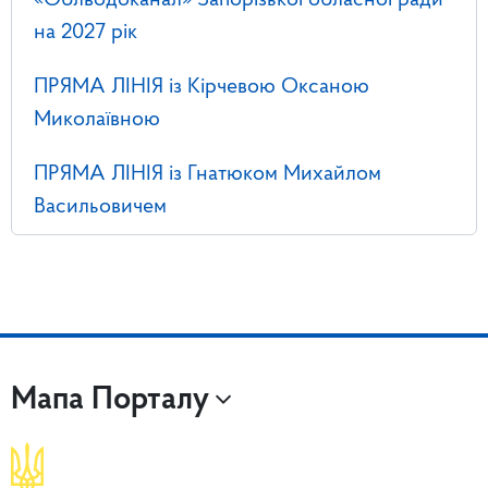
«Облводоканал» Запорізької обласної ради
на 2027 рік
ПРЯМА ЛІНІЯ із Кірчевою Оксаною
Миколаївною
ПРЯМА ЛІНІЯ із Гнатюком Михайлом
Васильовичем
Мапа Порталу