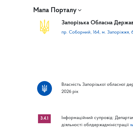
Мапа Порталу
Запорізька Обласна Держав
пр. Соборний, 164, м. Запоріжжя, 
Власність Запорізької обласної дер
2026 рік
Інформаційний супровід: Департам
3.4.1
діяльності облдержадміністрації
w