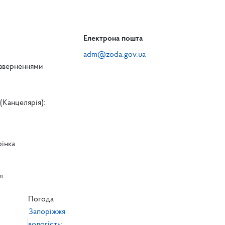
Електрона пошта
adm@zoda.gov.ua
 зверненнями
(Канцелярія):
рінка
л
л
Погода
Запоріжжя
вологість: