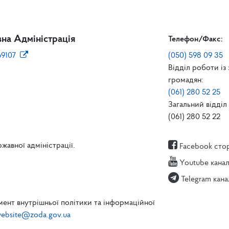
на Адміністрація
Телефон/Факс:
69107
(050) 598 09 35
Відділ роботи із
громадян:
(061) 280 52 25
Загальний відділ 
(061) 280 52 22
жавної адміністрації.
Facebook сто
Youtube кана
Telegram кана
ент внутрішньої політики та інформаційної
ebsite@zoda.gov.ua