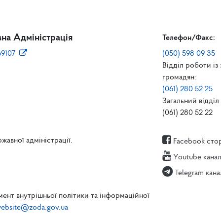
на Адміністрація
Телефон/Факс:
69107
(050) 598 09 35
Відділ роботи із
громадян:
(061) 280 52 25
Загальний відділ 
(061) 280 52 22
жавної адміністрації.
Facebook сто
Youtube кана
Telegram кана
ент внутрішньої політики та інформаційної
ebsite@zoda.gov.ua