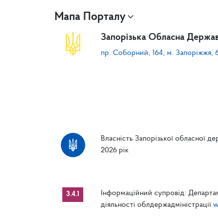
Мапа Порталу
Запорізька Обласна Держав
пр. Соборний, 164, м. Запоріжжя, 
Власність Запорізької обласної дер
2026 рік
Інформаційний супровід: Департам
3.4.1
діяльності облдержадміністрації
w