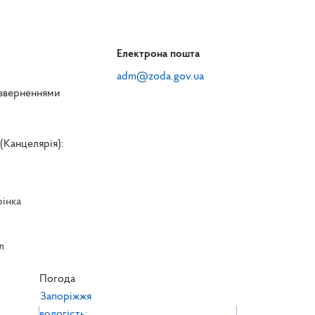
Електрона пошта
adm@zoda.gov.ua
 зверненнями
(Канцелярія):
рінка
л
л
Погода
Запоріжжя
вологість: