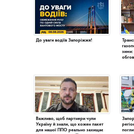
До уваги водіїв Запоріжжя!
Транс
газоп
зими:
обгов
Важливо, щоб партнери чули
Запор
Україну й знали, що кожен пакет
регіо
для нашої ППО реально захищає
погл