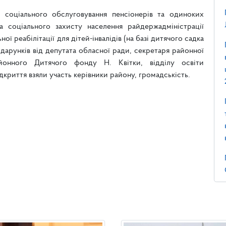
 соціального обслуговування пенсіонерів та одиноких
а соціального захисту населення райдержадміністрації
ої реабілітації для дітей-інвалідів (на базі дитячого садка
одарунків від депутата обласної ради, секретаря районної
йонного Дитячого фонду Н. Квітки, відділу освіти
дкриття взяли участь керівники району, громадськість.