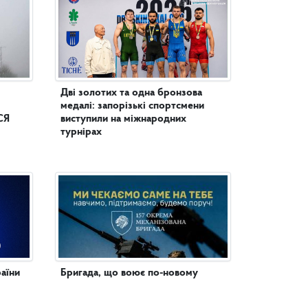
Дві золотих та одна бронзова
медалі: запорізькі спортсмени
СЯ
виступили на міжнародних
турнірах
аїни
Бригада, що воює по-новому