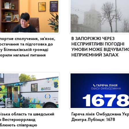
портне сполучення, зв’язок,
В ЗАПОРІЖЖІ ЧЕРЕЗ
остачання та підготовка до
НЕСПРИЯТЛИВІ ПОГОДНІ
 у Біленьківській громаді
УМОВИ МОЖЕ ВІДЧУВАТИ
орили нагальні питання
НЕПРИЄМНИЙ ЗАПАХ
ізька область та шведський
Гаряча лінія Омбудсмана Укр
н Вестерноррланд
Дмитра Лубінця: 1678
иблюють співпрацю