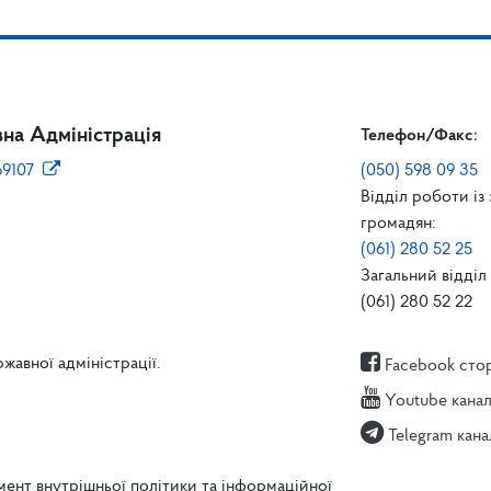
на Адміністрація
Телефон/Факс:
69107
(050) 598 09 35
Відділ роботи із
громадян:
(061) 280 52 25
Загальний відділ 
(061) 280 52 22
жавної адміністрації.
Facebook сто
Youtube кана
Telegram кана
ент внутрішньої політики та інформаційної