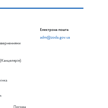
Електрона пошта
adm@zoda.gov.ua
 зверненнями
(Канцелярія):
рінка
л
л
Погода