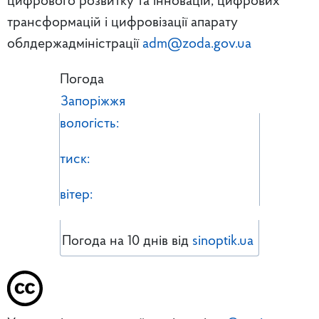
цифрового розвитку та інновацій, цифрових
трансформацій і цифровізації апарату
облдержадміністрації
adm@zoda.gov.ua
Погода
Запоріжжя
вологість:
тиск:
вітер:
Погода на 10 днів від
sinoptik.ua