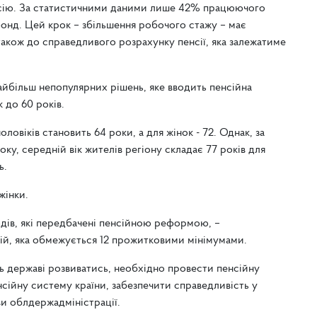
нсію. За статистичними даними лише 42% працюючого
фонд. Цей крок – збільшення робочого стажу – має
 також до справедливого розрахунку пенсії, яка залежатиме
айбільш непопулярних рішень, яке вводить пенсійна
 до 60 років.
ловіків становить 64 роки, а для жінок - 72. Однак, за
ку, середній вік жителів регіону складає 77 років для
ь.
жінки.
дів, які передбачені пенсійною реформою, –
сій, яка обмежується 12 прожитковими мінімумами.
ь державі розвиватись, необхідно провести пенсійну
сійну систему країни, забезпечити справедливість у
ви облдержадміністрації.