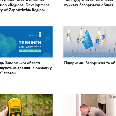
тку Запорізької області»
1052 удари по 50 населених
tution «Regional Development
пунктах Запорізької області
y of Zaporizhzhia Region»
ь Запорізької області
Підприємці Запоріжжя та обл
шують на тренінг із розвитку
ої справи