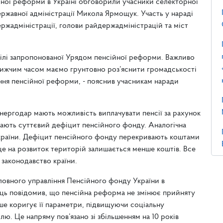
йної реформи в Україні обговорили учасники селекторної
ержавної адміністрації Микола Ярмощук. Участь у нараді
ржадміністрації, голови райдержадміністрацій та міст
цілі запропонованої Урядом пенсійної реформи. Важливо
ближчим часом маємо грунтовно роз’яснити громадськості
ння пенсійної реформи, - пояснив учасникам наради
 Енергодар мають можливість виплачувати пенсії за рахунок
 мають суттєвий дефіцит пенсійного фонду. Аналогічна
х країни. Дефіцит пенсійного фонду перекривають коштами
е на розвиток територій залишається менше коштів. Все
 законодавство країни.
ловного управління Пенсійного фонду України в
ець повідомив, що пенсійна реформа не змінює прийняту
ише коригує її параметри, підвищуючи соціальну
лю. Це напряму пов’язано зі збільшенням на 10 років