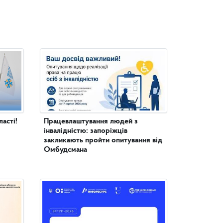
асті!
Працевлаштування людей з
інвалідністю: запоріжців
закликають пройти опитування від
Омбудсмана