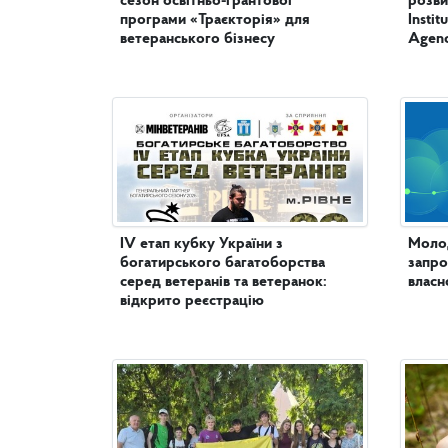
сезон освітньо-грантової
розви
програми «Траєкторія» для
Insti
ветеранського бізнесу
Agenc
IV етап кубку України з
Молод
богатирського багатоборства
запро
серед ветеранів та ветеранок:
власн
відкрито реєстрацію