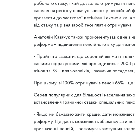
робочого стажу, який дозволяє отримувати пе
населення регіону сплачує внесок у пенсійний 
призвести до часткової детінізації економіки, а
від стажу та рівня заробітної плати отримувача.
Анатолій Казачук також прокоментував одне з н
реформа – підвищення пенсійного віку для жінок
- Прийнято вважати, що середній вік життя для чо
нашими підрахунками, які проводились з 2003 ро
жінок та 73 – для чоловіків, - зазначив посадовец
При цьому, зі 100% отримувачів пенсії 65% - це 
Серед популярних для більшості населення захо
встановлення граничної ставки спеціальних пен
- Якщо ми бажаємо жити краще, дати можливіст
реформу. Це дасть можливість збалансувати пен
призначенні пенсій, - резюмував заступник голо