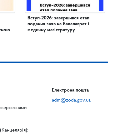
Вступ-2026: завершився етап
подання заяв на бакалаврат і
женою
медичну магістратуру
Електрона пошта
adm@zoda.gov.ua
 зверненнями
(Канцелярія):