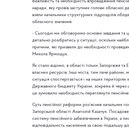
Важливість та необхідність впровадження пенсі
наради, яку провів заступник голови обласної д
взяли начальники структурних підрозділів облде
обласного значення.
- Сьогодні ми обговоримо основні завдання та 
детально розібратись у ситуації, оскільки най
причини, які призвели до необхідності проведе
Микола Ярмощук.
Як стало відомо, в області тільки Запоріжжя та
власних ресурсів. Інші міста, тим паче райони,
ситуація спостерігається і на інших територія
Державного бюджету України, зокрема й через ц
це зумовило необхідність переглянути пенсійне
Суть пенсійної реформи роз’яснив начальник го
Запорізькій області Анатолій Казачук. Посадов
систему пенсійного забезпечення в Україні, а л
відповідальність населення за свою подальшу до