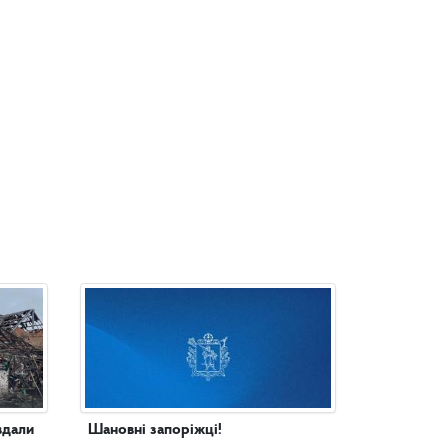
вдали
Шановні запоріжці!