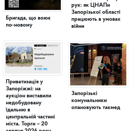
рук: як ЦНАПи
Запорізької області
Бригада, що воює
працюють в умовах
по-новому
війни
Приватизація у
Запоріжжі: на
Запорізькі
аукціон виставили
комунальники
недобудовану
опановують такмед
їдальню в
центральній частині
міста. Торги – 20