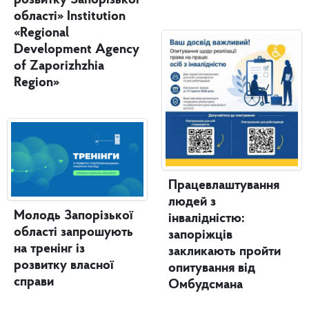
області» Institution
«Regional
Development Agency
of Zaporizhzhia
Region»
Працевлаштування
людей з
Молодь Запорізької
інвалідністю:
області запрошують
запоріжців
на тренінг із
закликають пройти
розвитку власної
опитування від
справи
Омбудсмана