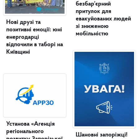
безбар’єрний
притулок для
евакуйованих людей
Нові друзі та
зі зниженою
позитивні емоції: юні
мобільністю
енергодарці
відпочили в таборі на
Київщині
Установа «Агенція
регіонального
Шановні запоріжці!
розвитку Запорізької