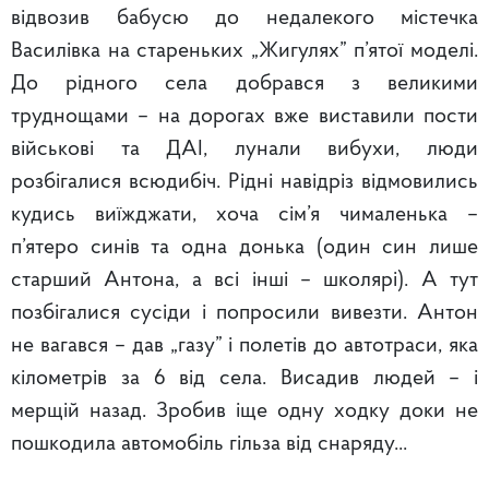
відвозив бабусю до недалекого містечка
Василівка на стареньких „Жигулях” п’ятої моделі.
До рідного села добрався з великими
труднощами – на дорогах вже виставили пости
військові та ДАІ, лунали вибухи, люди
розбігалися всюдибіч. Рідні навідріз відмовились
кудись виїжджати, хоча сім’я чималенька –
п’ятеро синів та одна донька (один син лише
старший Антона, а всі інші – школярі). А тут
позбігалися сусіди і попросили вивезти. Антон
не вагався – дав „газу” і полетів до автотраси, яка
кілометрів за 6 від села. Висадив людей – і
мерщій назад. Зробив іще одну ходку доки не
пошкодила автомобіль гільза від снаряду...