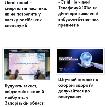
«Стій! Не чіпай!
Легкі гроші –
Телефонуй 101»: як
смертельні наслідки:
діяти при виявленні
як не потрапити у
вибухонебезпечних
пастку російських
предметів
спецслужб
Штучний інтелект в
охороні здоров’я:
Будують захист,
долучайтеся до
«підземні» школи й
опитування
майбутнє: у
Запорізькій області