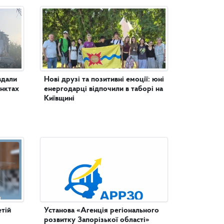
вдали
Нові друзі та позитивні емоції: юні
унктах
енергодарці відпочили в таборі на
Київщині
етій
Установа «Агенція регіонального
розвитку Запорізької області»