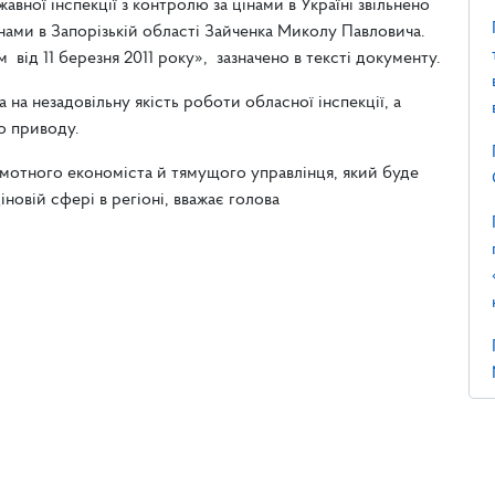
вної інспекції з контролю за цінами в Україні звільнено
інами в Запорізькій області Зайченка Миколу Павловича.
від 11 березня 2011 року», зазначено в тексті документу.
на незадовільну якість роботи обласної інспекції, а
о приводу.
мотного економіста й тямущого управлінця, який буде
новій сфері в регіоні, вважає голова