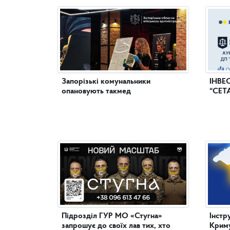
Запорізькі комунальники
ІНВЕ
опановують такмед
“СЕТ
Підрозділ ГУР МО «Стугна»
Інстр
запрошує до своїх лав тих, хто
Криму