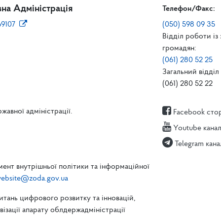
на Адміністрація
Телефон/Факс:
69107
(050) 598 09 35
Відділ роботи із
громадян:
(061) 280 52 25
Загальний відділ 
(061) 280 52 22
жавної адміністрації.
Facebook сто
Youtube кана
Telegram кана
ент внутрішньої політики та інформаційної
ebsite@zoda.gov.ua
питань цифрового розвитку та інновацій,
зації апарату облдержадміністрації