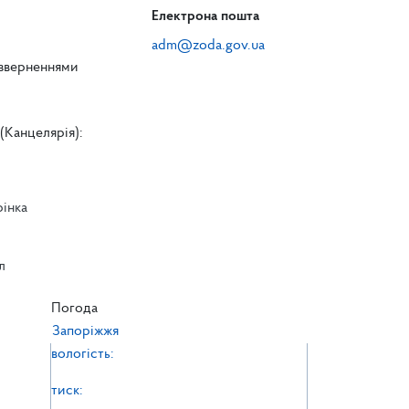
Електрона пошта
adm@zoda.gov.ua
 зверненнями
(Канцелярія):
рінка
л
л
Погода
Запоріжжя
вологість:
тиск: