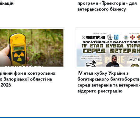
ікацій
програми «Траєкторія» для
ветеранського бізнесу
ційний фон в контрольних
IV етап кубку України з
х Запорізької області на
богатирського багатоборств
.2026
серед ветеранів та ветеранок
відкрито реєстрацію