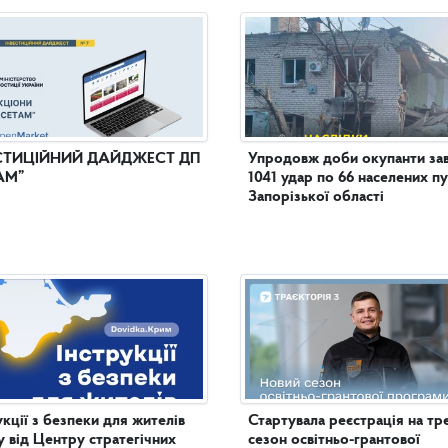
СТИЦІЙНИЙ ДАЙДЖЕСТ ДП
Упродовж доби окупанти за
АМ”
1041 удар по 66 населених п
Запорізької області
укції з безпеки для жителів
Стартувала реєстрація на тр
 від Центру стратегічних
сезон освітньо-грантової