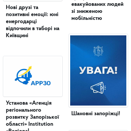
евакуйованих людей
Нові друзі та
зі зниженою
позитивні емоції: юні
мобільністю
енергодарці
відпочили в таборі на
Київщині
Установа «Агенція
регіонального
Шановні запоріжці!
розвитку Запорізької
області» Institution