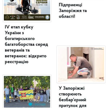
Підприємці
Запоріжжя та
області!
IV етап кубку
України з
богатирського
багатоборства серед
ветеранів та
ветеранок: відкрито
реєстрацію
У Запоріжжі
створюють
безбар’єрний
притулок для