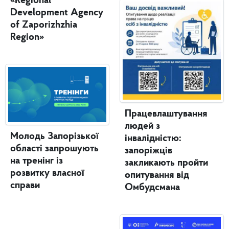
«Regional
Development Agency
of Zaporizhzhia
Region»
Працевлаштування
людей з
Молодь Запорізької
інвалідністю:
області запрошують
запоріжців
на тренінг із
закликають пройти
розвитку власної
опитування від
справи
Омбудсмана