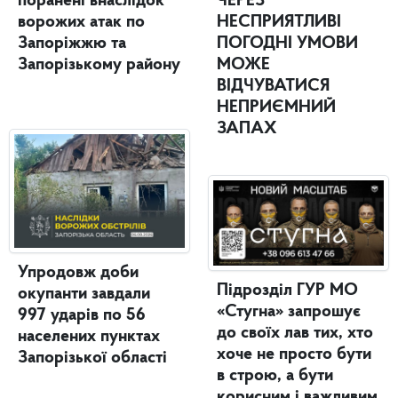
поранені внаслідок
ЧЕРЕЗ
ворожих атак по
НЕСПРИЯТЛИВІ
Запоріжжю та
ПОГОДНІ УМОВИ
Запорізькому району
МОЖЕ
ВІДЧУВАТИСЯ
НЕПРИЄМНИЙ
ЗАПАХ
Упродовж доби
Підрозділ ГУР МО
окупанти завдали
«Стугна» запрошує
997 ударів по 56
до своїх лав тих, хто
населених пунктах
хоче не просто бути
Запорізької області
в строю, а бути
корисним і важливим