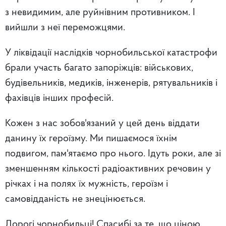
з невидимим, але руйнівним противником. І
вийшли з неї переможцями.
У ліквідації наслідків чорнобильської катастрофи
брали участь багато запоріжців: військових,
будівельників, медиків, інженерів, рятувальників і
фахівців інших професій.
Кожен з нас зобов'язаний у цей день віддати
данину їх героїзму. Ми пишаємося їхнім
подвигом, пам'ятаємо про нього. Ідуть роки, але зі
зменшенням кількості радіоактивних речовин у
річках і на полях їх мужність, героїзм і
самовідданість не знецінюється.
Дорогі чорнобильці! Спасибі за те, що ціною