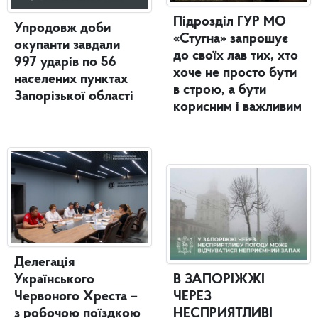
Підрозділ ГУР МО
Упродовж доби
«Стугна» запрошує
окупанти завдали
до своїх лав тих, хто
997 ударів по 56
хоче не просто бути
населених пунктах
в строю, а бути
Запорізької області
корисним і важливим
Делегація
Українського
В ЗАПОРІЖЖІ
Червоного Хреста –
ЧЕРЕЗ
з робочою поїздкою
НЕСПРИЯТЛИВІ