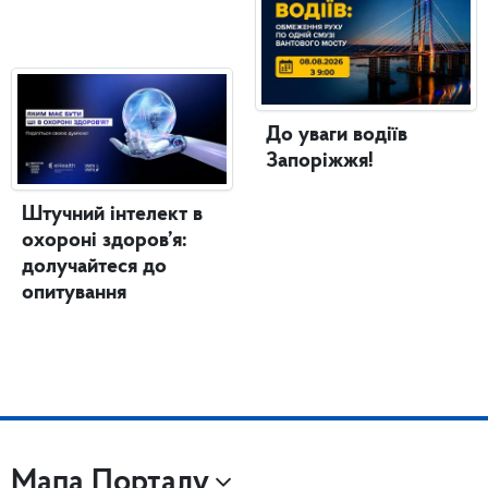
До уваги водіїв
Запоріжжя!
Штучний інтелект в
охороні здоров’я:
долучайтеся до
опитування
Мапа Порталу