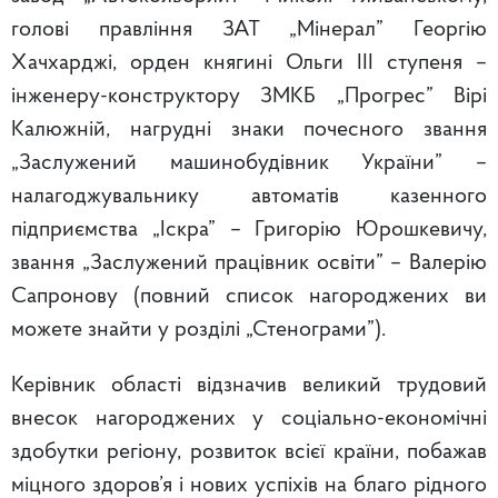
голові правління ЗАТ „Мінерал” Георгію
Хачхарджі, орден княгині Ольги ІІІ ступеня –
інженеру-конструктору ЗМКБ „Прогрес” Вірі
Калюжній, нагрудні знаки почесного звання
„Заслужений машинобудівник України” –
налагоджувальнику автоматів казенного
підприємства „Іскра” – Григорію Юрошкевичу,
звання „Заслужений працівник освіти” – Валерію
Сапронову (повний список нагороджених ви
можете знайти у розділі „Стенограми”).
Керівник області відзначив великий трудовий
внесок нагороджених у соціально-економічні
здобутки регіону, розвиток всієї країни, побажав
міцного здоров’я і нових успіхів на благо рідного