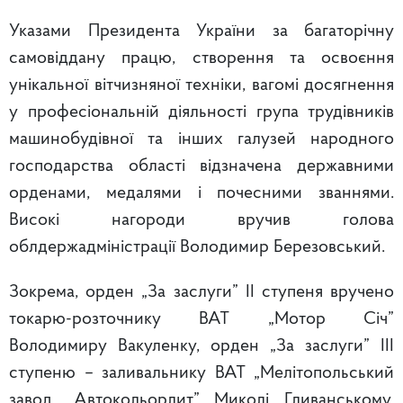
Указами Президента України за багаторічну
самовіддану працю, створення та освоєння
унікальної вітчизняної техніки, вагомі досягнення
у професіональній діяльності група трудівників
машинобудівної та інших галузей народного
господарства області відзначена державними
орденами, медалями і почесними званнями.
Високі нагороди вручив голова
облдержадміністрації Володимир Березовський.
Зокрема, орден „За заслуги” ІІ ступеня вручено
токарю-розточнику ВАТ „Мотор Січ”
Володимиру Вакуленку, орден „За заслуги” ІІІ
ступеню – заливальнику ВАТ „Мелітопольський
завод „Автокольорлит” Миколі Гливанському,