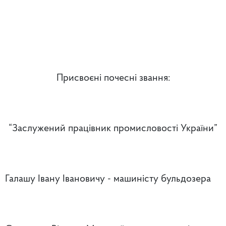
Присвоєні почесні звання:
“Заслужений працівник промисловості України”
Галашу Івану Івановичу - машиністу бульдозера