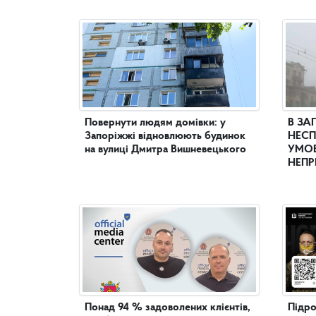
Повернути людям домівки: у
В ЗА
Запоріжжі відновлюють будинок
НЕСП
на вулиці Дмитра Вишневецького
УМОВ
НЕПР
Понад 94 % задоволених клієнтів,
Підро