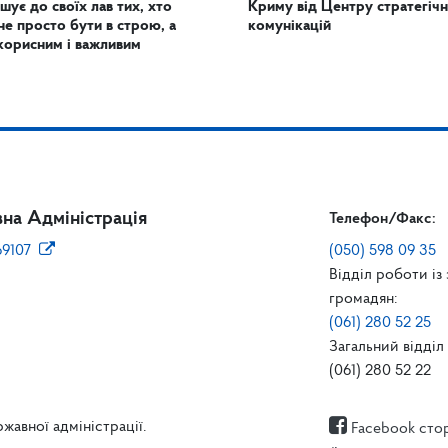
шує до своїх лав тих, хто
Криму від Центру стратегіч
не просто бути в строю, а
комунікацій
корисним і важливим
на Адміністрація
Телефон/Факс:
69107
(050) 598 09 35
Відділ роботи із
громадян:
(061) 280 52 25
Загальний відділ 
(061) 280 52 22
жавної адміністрації.
Facebook сто