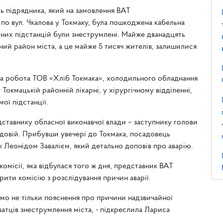
ть підрядника, який на замовлення ВАТ
о вул. Чкалова у Токмаку, була пошкоджена кабельна
рних підстанцій були знеструмлені. Майже дванадцять
ьний район міста, а це майже 5 тисяч жителів, залишилися
на робота ТОВ «Хліб Токмака», холодильного обладнання
Токмацькій районній лікарні, у хірургічному відділенні,
ої підстанції.
ставнику обласної виконавчої влади – заступнику голови
довій. Прибувши увечері до Токмака, посадовець
 Леонідом Завалієм, який детально доповів про аварію.
комісії, яка відбулася того ж дня, представник ВАТ
ити комісію з розслідування причин аварії.
аємо не тільки пояснення про причини надзвичайної
ватців знеструмлення міста, - підкреслила Лариса