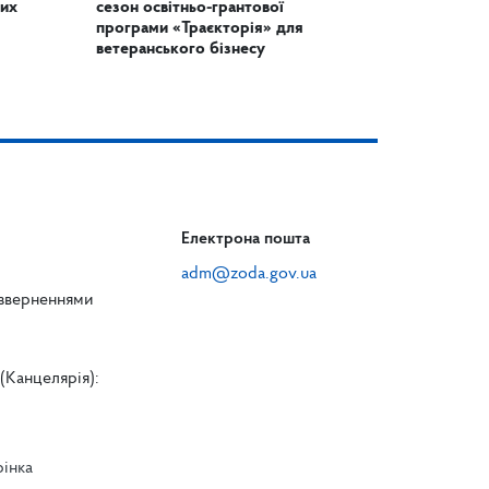
них
сезон освітньо-грантової
програми «Траєкторія» для
ветеранського бізнесу
Електрона пошта
adm@zoda.gov.ua
 зверненнями
(Канцелярія):
рінка