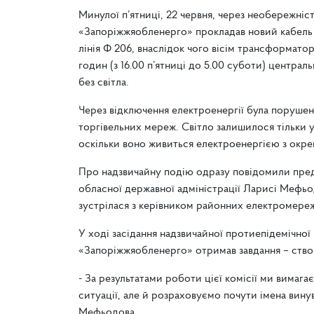
Минулої п’ятниці, 22 червня, через необережніс
«Запоріжжяобленерго» прокладав новий кабель п
лінія Ф 206, внаслідок чого вісім трансформато
годин (з 16.00 п’ятниці до 5.00 суботи) централ
без світла.
Через відключення електроенергії була поруше
торгівельних мереж. Світло залишилося тільки у 
оскільки воно живиться електроенергією з окрем
Про надзвичайну подію одразу повідомили пред
обласної державної адміністрації Ларисі Мефьо
зустрілася з керівником районних електромереж
У ході засідання надзвичайної протиепідемічної 
«Запоріжжяобленерго» отримав завдання – створ
- За результатами роботи цієї комісії ми вимаг
ситуації, але й розраховуємо почути імена вину
Мефьодова.