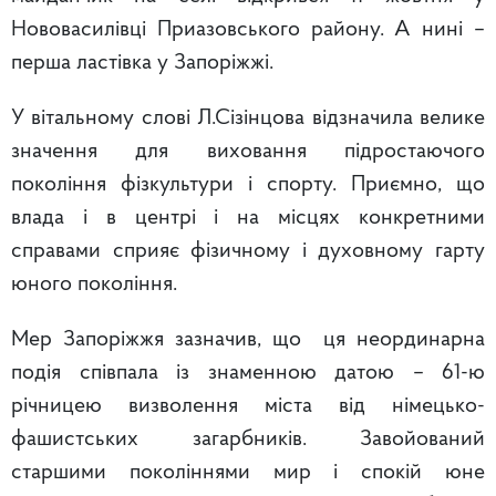
Нововасилівці Приазовського району. А нині –
перша ластівка у Запоріжжі.
У вітальному слові Л.Сізінцова відзначила велике
значення для виховання підростаючого
покоління фізкультури і спорту. Приємно, що
влада і в центрі і на місцях конкретними
справами сприяє фізичному і духовному гарту
юного покоління.
Мер Запоріжжя зазначив, що ця неординарна
подія співпала із знаменною датою – 61-ю
річницею визволення міста від німецько-
фашистських загарбників. Завойований
старшими поколіннями мир і спокій юне