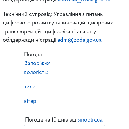
облдержадміністрації
website@zoda.gov.ua
Технічний супровід: Управління з питань
цифрового розвитку та інновацій, цифрових
трансформацій і цифровізації апарату
облдержадміністрації
adm@zoda.gov.ua
Погода
Запоріжжя
вологість:
тиск:
вітер:
Погода на 10 днів від
sinoptik.ua