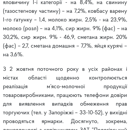
яловичину І-ї категорії - на 8,4%, на свинину
(тазостегнову частину) – на 7,2%, ковбасу варену
І-го ґатунку – 1,4, молоко жирн. 2,5% - на 23,9%,
молоко (розл) – на 4,1%, сир жирн. 9% (фас) – на
30,2%, сир жирн. 9% - 46,9, сметана жирн. 20%
(фас) – 2,7, сметана домашня – 7,7%, яйця курячі –
на 3,6%.
З 2 жовтня поточного року в усіх районах і
містах області щоденно контролюється
реалізація м’ясо-молочної продукції
товаровиробниками, працюють телефони довіри
для виявлення випадків обмеження прав
торгуючих (тел. у Запоріжжі – 33-10-52), у вихідні
проводяться ярмарки. Досягнуто, зокрема,