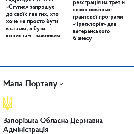
Підрозділ ГУР МО
реєстрація на третій
«Стугна» запрошує
сезон освітньо-
до своїх лав тих, хто
грантової програми
хоче не просто бути
«Траєкторія» для
в строю, а бути
ветеранського
корисним і важливим
бізнесу
Мапа Порталу
Запорізька Обласна Державна
Адміністрація