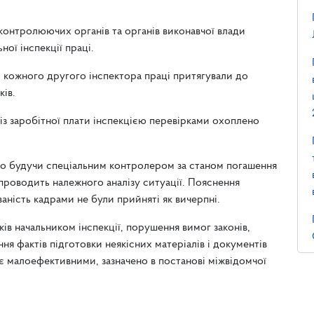
онтролюючих органів та органів виконавчої влади
ої інспекції праці.
, кожного другого інспектора праці притягували до
ків.
 із заробітної плати інспекцією перевірками охоплено
що будучи спеціальним контролером за станом погашення
е проводить належного аналізу ситуації. Пояснення
аність кадрами не були прийняті як вичерпні.
ів начальником інспекції, порушення вимог законів,
я фактів підготовки неякісних матеріалів і документів
 є малоефективними, зазначено в постанові міжвідомчої