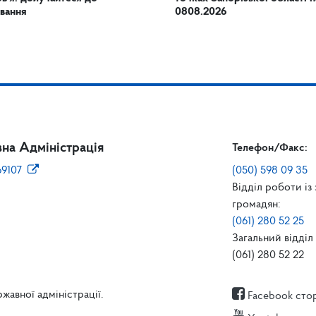
вання
0808.2026
на Адміністрація
Телефон/Факс:
69107
(050) 598 09 35
Відділ роботи із
громадян:
(061) 280 52 25
Загальний відділ 
(061) 280 52 22
жавної адміністрації.
Facebook сто