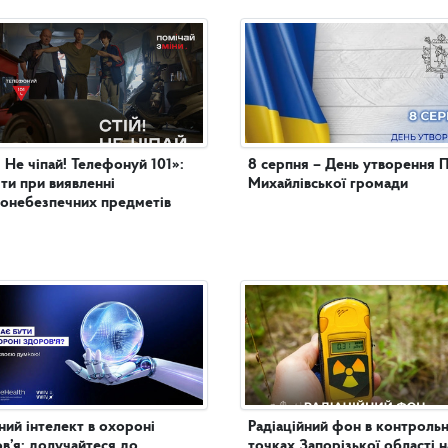
! Не чіпай! Телефонуй 101»:
8 серпня – День утворення 
яти при виявленні
Михайлівської громади
онебезпечних предметів
ий інтелект в охороні
Радіаційний фон в контроль
в’я: долучайтеся до
точках Запорізької області н