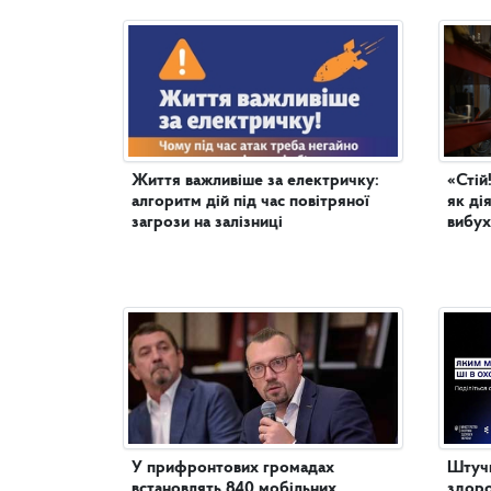
Життя важливіше за електричку:
«Стій
алгоритм дій під час повітряної
як ді
загрози на залізниці
вибух
У прифронтових громадах
Штучн
встановлять 840 мобільних
здоро