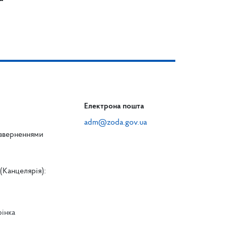
Електрона пошта
adm@zoda.gov.ua
 зверненнями
(Канцелярія):
рінка