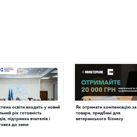
стема освіти входить у новий
Як отримати компенсацію за
льний рік готовність
товари, придбані для
дів, підтримка вчителів і
ветеранського бізнесу
товка до зими