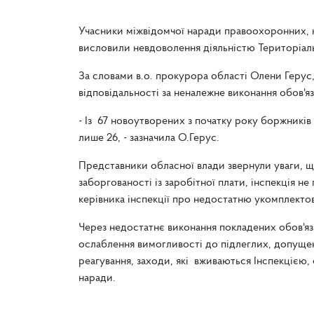
Учасники міжвідомчої наради правоохоронних, к
висловили невдоволення діяльністю Територіальн
За словами в.о. прокурора області Олени Герус
відповідальності за неналежне виконання обов'яз
- Із 67 новоутворених з початку року боржників
лише 26, - зазначила О.Герус.
Представники обласної влади звернули уваги, 
заборгованості із заробітної плати, інспекція н
керівника інспекції про недостатню укомплектов
Через недостатнє виконання покладених обов'язк
ослаблення вимогливості до підлеглих, допущенн
реагування, заходи, які вживаються Інспекцією,
наради.