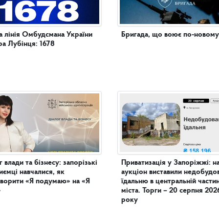
а лінія Омбудсмана України
Бригада, що воює по-новому
а Лубінця: 1678
г влади та бізнесу: запорізькі
Приватизація у Запоріжжі: н
иємці навчалися, як
аукціон виставили недобудо
ворити «Я подумаю» на «Я
їдальню в центральній частині
»
міста. Торги – 20 серпня 202
року