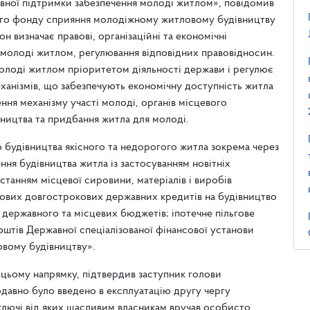
вної підтримки забезпечення молоді житлом», повідомив
ого фонду сприяння молодіжному житловому будівництву
н визначає правові, організаційні та економічні
 молоді житлом, регулювання відповідних правовідносин.
олоді житлом пріоритетом діяльності держави і регулює
анізмів, що забезпечують економічну доступність житла
ння механізму участі молоді, органів місцевого
вництва та придбання житла для молоді.
будівництва якісного та недорогого житла зокрема через
ня будівництва житла із застосуванням новітніх
станням місцевої сировини, матеріалів і виробів
ьгових довгострокових державних кредитів на будівництво
 державного та місцевих бюджетів; іпотечне пільгове
оштів Державної спеціалізованої фінансової установи
вому будівництву».
 цьому напрямку, підтвердив заступник голови
авно було введено в експлуатацію другу чергу
 ключі від яких щасливим власникам вручав особисто