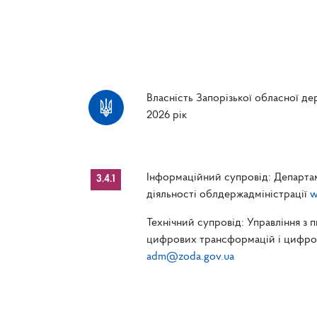
Власність Запорізької обласної дер
2026 рік
Інформаційний супровід: Департам
3.4.1
діяльності облдержадміністрації
w
Технічний супровід: Управління з 
цифрових трансформацій і цифрові
adm@zoda.gov.ua