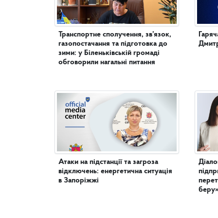
Транспортне сполучення, зв’язок,
Гаряч
газопостачання та підготовка до
Дмитр
зими: у Біленьківській громаді
обговорили нагальні питання
Атаки на підстанції та загроза
Діало
відключень: енергетична ситуація
підпр
в Запоріжжі
перет
беру