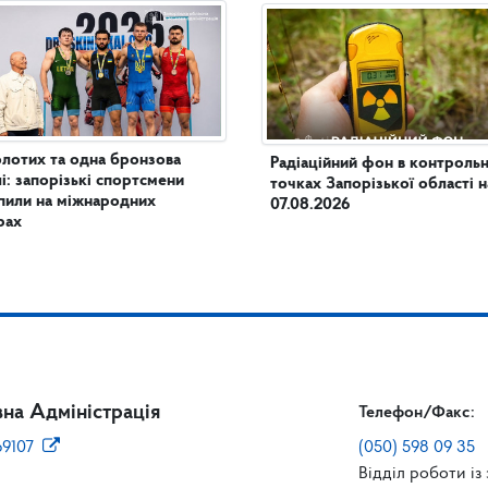
олотих та одна бронзова
Радіаційний фон в контроль
і: запорізькі спортсмени
точках Запорізької області н
пили на міжнародних
07.08.2026
рах
на Адміністрація
Телефон/Факс:
69107
(050) 598 09 35
Відділ роботи із