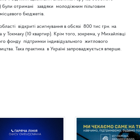
!) були отримані завдяки молодіжним пільговим
 місцевого бюджетів.
бласті відкриті асигнування в обсязі 800 тис грн. на
а у Токмаку (10 квартир). Крім того, зокрема, у Михайлівці
ого фонду підтримки індивідуального житлового
ництва. Така практика в Україні запроваджується вперше.