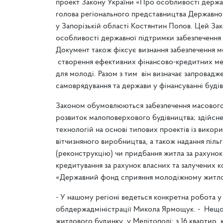
проект Закону України «Про особливості держа
голова регіонального представництва Державн
у Запорізькій області Костянтин Попов. Цей Зако
особливості державної підтримки забезпечення
Документ також фіксує визнання забезпечення м
створення ефективних фінансово-кредитних мех
для молоді. Разом з тим він визначає запровадже
самоврядування та держави у фінансуванні буді
Законом обумовлюються забезпечення масового 
розвиток малоповерхового будівництва; здійснен
технологій на основі типових проектів із викори
вітчизняного виробництва, а також надання піл
(реконструкцію) чи придбання житла за рахунок
кредитування за рахунок власних та залучених к
«Державний фонд сприяння молодіжному житло
- У нашому регіоні ведеться конкретна робота у
облдержадміністрації Микола Ярмощук. - Нещод
житлового будинку у Мелітополі: з 16 квартир,