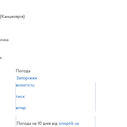
(Канцелярія):
рінка
л
л
Погода
Запоріжжя
вологість:
тиск:
вітер:
Погода на 10 днів від
sinoptik.ua