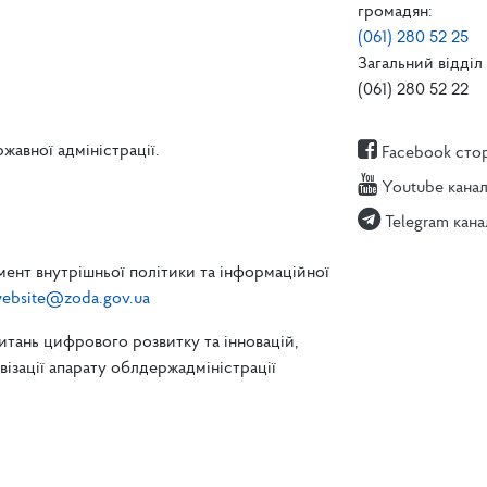
громадян:
(061) 280 52 25
Загальний відділ 
(061) 280 52 22
жавної адміністрації.
Facebook сто
Youtube кана
Telegram кана
ент внутрішньої політики та інформаційної
ebsite@zoda.gov.ua
питань цифрового розвитку та інновацій,
зації апарату облдержадміністрації