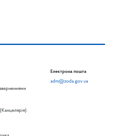
Електрона пошта
adm@zoda.gov.ua
 зверненнями
(Канцелярія):
рінка