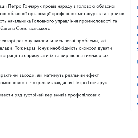
ації Петро Гончарук провів нараду з головою обласної
ю обласної організації профспілок металургів та гірників
асть начальника Головного управління промисловості та
 Євгена Семечаєвського.
екторі регіону накопичились певні проблеми, які
влади. Тож наразі існує необхідність сконсолідувати
істрації та спрямувати їх на вирішення тимчасових
рактичні заходи, які матимуть реальний ефект
ромисловості, - окреслив завдання Петро Гончарук.
овести ряд зустрічей керівників профспілкових