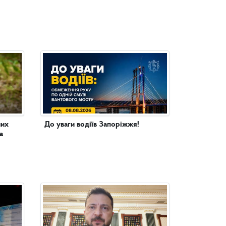
них
До уваги водіїв Запоріжжя!
а