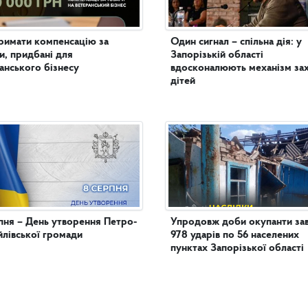
римати компенсацію за
Один сигнал – спільна дія: у
и, придбані для
Запорізькій області
анського бізнесу
вдосконалюють механізм за
дітей
пня – День утворення Петро-
Упродовж доби окупанти за
лівської громади
978 ударів по 56 населених
пунктах Запорізької області