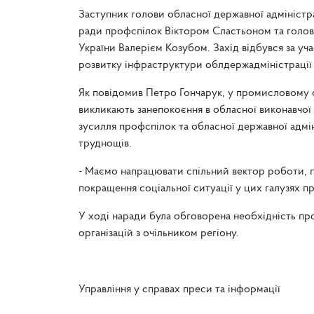
Заступник голови обласної державної адміністр
ради профспілок Віктором Сластьоном та голово
України Валерієм Козубом. Захід відбувся за уч
розвитку інфраструктури облдержадміністрації
Як повідомив Петро Гончарук, у промисловому с
викликають занепокоєння в обласної виконавчої 
зусилля профспілок та обласної державної адмін
труднощів.
- Маємо напрацювати спільний вектор роботи, п
покращення соціальної ситуації у цих галузях п
У ході наради була обговорена необхідність пр
організацій з очільником регіону.
Управління у справах преси та інформації