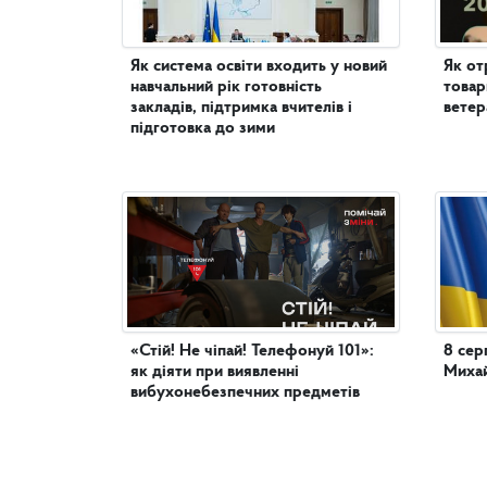
Як система освіти входить у новий
Як от
навчальний рік готовність
товар
закладів, підтримка вчителів і
ветер
підготовка до зими
«Стій! Не чіпай! Телефонуй 101»:
8 сер
як діяти при виявленні
Михай
вибухонебезпечних предметів