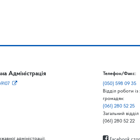
на Адміністрація
Телефон/Факс:
69107
(050) 598 09 35
Відділ роботи із
громадян:
(061) 280 52 25
Загальний відділ 
(061) 280 52 22
жавної адміністрації.
Facebook сто