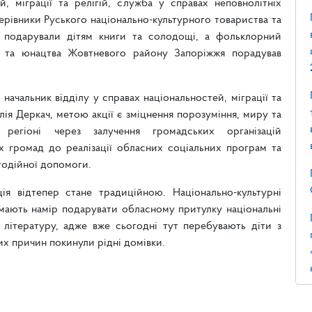
ей, міграції та релігій, служба у справах неповнолітніх
керівники Руського національно-культурного товариства та
і подарували дітям книги та солодощі, а фольклорний
й та юнацтва Жовтневого району Запоріжжя порадував
 начальник відділу у справах національностей, міграції та
алія Деркач, метою акції є зміцнення порозуміння, миру та
регіоні через залучення громадських організацій
х громад до реалізації обласних соціальних програм та
годійної допомоги.
ія відтепер стане традиційною. Національно-культурні
мають намір подарувати обласному притулку національні
літературу, адже вже сьогодні тут перебувають діти з
ших причин покинули рідні домівки.