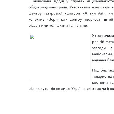
ЇЇ ініціювали відділ у справах національност
облдержадміністрації. Учасниками акції стали 
Центру татарської культури «Алтин Ай», як
колектив «Зернятко» центру творчості діте
різдвяними колядками та піснями.
Як зазначила
релігій Нат
злагоди в 
національни
надання бла
Подібна акц
товариства 
костюми та 
різних куточків не лише України, які з тих чи ін