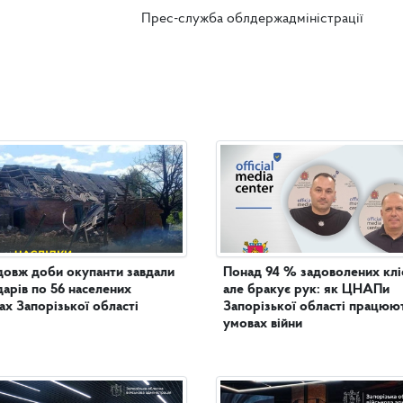
Прес-служба облдержадміністрації
овж доби окупанти завдали
Понад 94 % задоволених кліє
дарів по 56 населених
але бракує рук: як ЦНАПи
ах Запорізької області
Запорізької області працюют
умовах війни