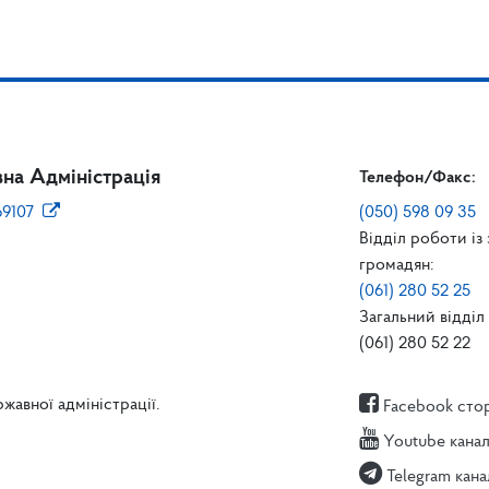
на Адміністрація
Телефон/Факс:
69107
(050) 598 09 35
Відділ роботи із
громадян:
(061) 280 52 25
Загальний відділ 
(061) 280 52 22
жавної адміністрації.
Facebook сто
Youtube кана
Telegram кана