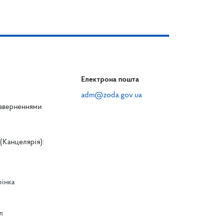
Електрона пошта
adm@zoda.gov.ua
 зверненнями
(Канцелярія):
рінка
л
л