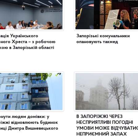
ація Українського
Запорізькі комунальники
ного Хреста – з робочою
опановують такмед
кою в Запорізькій області
нути людям домівки: у
В ЗАПОРІЖЖІ ЧЕРЕЗ
іжжі відновлюють будинок
НЕСПРИЯТЛИВІ ПОГОДНІ
лиці Дмитра Вишневецького
УМОВИ МОЖЕ ВІДЧУВАТИ
НЕПРИЄМНИЙ ЗАПАХ