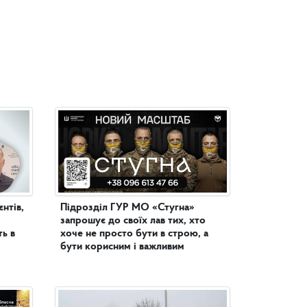
нтів,
Підрозділ ГУР МО «Стугна»
запрошує до своїх лав тих, хто
ь в
хоче не просто бути в строю, а
бути корисним і важливим