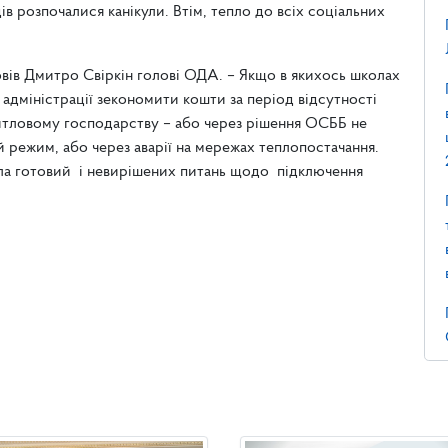
дів розпочалися канікули. Втім, тепло до всіх соціальних
овів Дмитро Свіркін голові ОДА. – Якщо в якихось школах
адміністрації зекономити кошти за період відсутності
итловому господарству – або через рішення ОСББ не
 режим, або через аварії на мережах теплопостачання.
ла готовий і невирішених питань щодо підключення