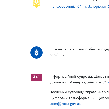
пр. Соборний, 164, м. Запоріжжя, 
Власність Запорізької обласної дер
2026 рік
Інформаційний супровід: Департам
3.4.1
діяльності облдержадміністрації
w
Технічний супровід: Управління з 
цифрових трансформацій і цифрові
adm@zoda.gov.ua