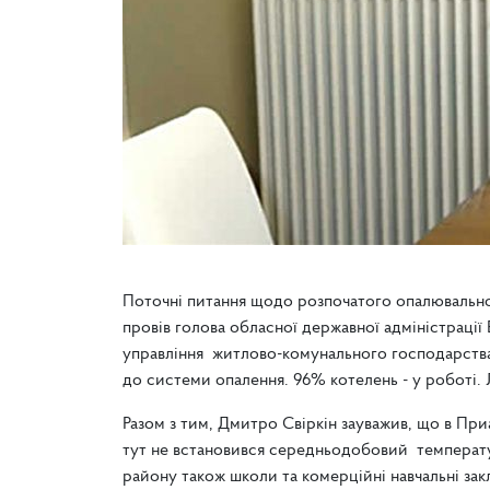
Поточні питання щодо розпочатого опалювально
провів голова обласної державної адміністрації
управління житлово-комунального господарства 
до системи опалення. 96% котелень - у роботі. 
Разом з тим, Дмитро Свіркін зауважив, що в Пр
тут не встановився середньодобовий температу
району також школи та комерційні навчальні зак