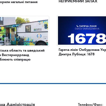
НЕПРИЄМНИЙ ЗАПАХ
орили нагальні питання
Гаряча лінія Омбудсмана Укр
ізька область та шведський
Дмитра Лубінця: 1678
н Вестерноррланд
иблюють співпрацю
на Адміністрація
Телефон/Факс: