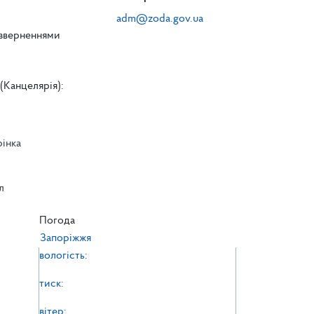
adm@zoda.gov.ua
 зверненнями
(Канцелярія):
рінка
л
л
Погода
Запоріжжя
вологість:
тиск:
вітер: