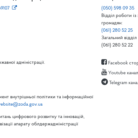
69107
(050) 598 09 35
Відділ роботи із
громадян:
(061) 280 52 25
Загальний відділ 
(061) 280 52 22
жавної адміністрації.
Facebook сто
Youtube кана
Telegram кана
ент внутрішньої політики та інформаційної
ebsite@zoda.gov.ua
питань цифрового розвитку та інновацій,
зації апарату облдержадміністрації