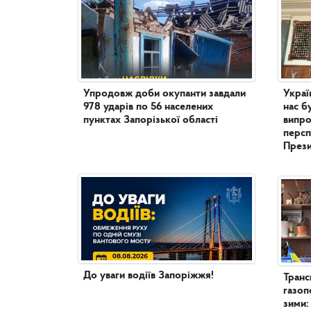
Упродовж доби окупанти завдали
Украї
978 ударів по 56 населених
нас б
пунктах Запорізької області
випро
персп
През
До уваги водіїв Запоріжжя!
Транс
газоп
зими: