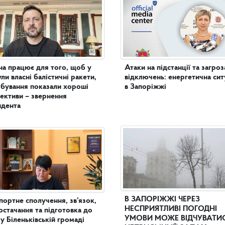
на працює для того, щоб у
Атаки на підстанції та загроз
ули власні балістичні ракети,
відключень: енергетична сит
бування показали хороші
в Запоріжжі
ективи – звернення
идента
В ЗАПОРІЖЖІ ЧЕРЕЗ
портне сполучення, зв’язок,
НЕСПРИЯТЛИВІ ПОГОДНІ
остачання та підготовка до
УМОВИ МОЖЕ ВІДЧУВАТИ
 у Біленьківській громаді