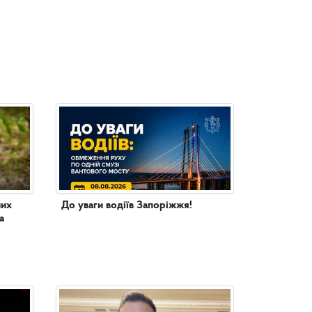
них
До уваги водіїв Запоріжжя!
а