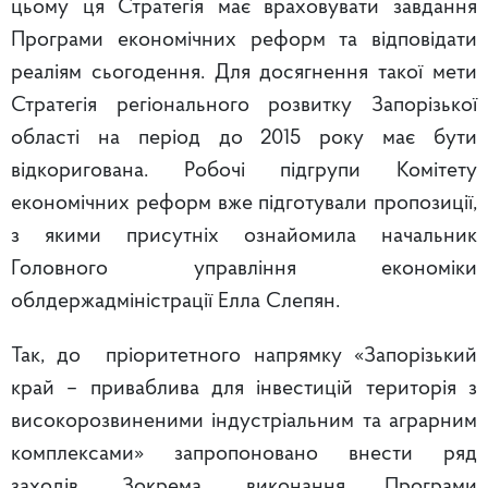
цьому ця Стратегія має враховувати завдання
Програми економічних реформ та відповідати
реаліям сьогодення. Для досягнення такої мети
Стратегія регіонального розвитку Запорізької
області на період до 2015 року має бути
відкоригована. Робочі підгрупи Комітету
економічних реформ вже підготували пропозиції,
з якими присутніх ознайомила начальник
Головного управління економіки
облдержадміністрації Елла Слепян.
Так, до пріоритетного напрямку «Запорізький
край – приваблива для інвестицій територія з
високорозвиненими індустріальним та аграрним
комплексами» запропоновано внести ряд
заходів. Зокрема, виконання Програми