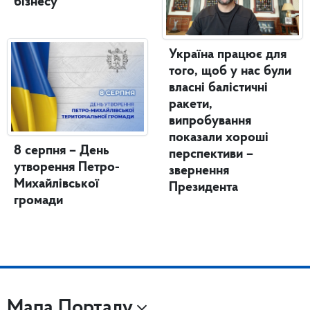
бізнесу
Україна працює для
того, щоб у нас були
власні балістичні
ракети,
випробування
показали хороші
8 серпня – День
перспективи –
утворення Петро-
звернення
Михайлівської
Президента
громади
Мапа Порталу