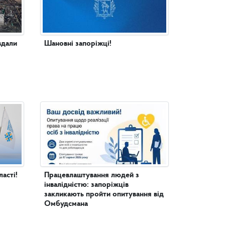
вдали
Шановні запоріжці!
асті!
Працевлаштування людей з
інвалідністю: запоріжців
закликають пройти опитування від
Омбудсмана