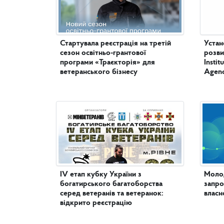
Стартувала реєстрація на третій
Устан
сезон освітньо-грантової
розви
програми «Траєкторія» для
Insti
ветеранського бізнесу
Agenc
IV етап кубку України з
Молод
богатирського багатоборства
запро
серед ветеранів та ветеранок:
власн
відкрито реєстрацію