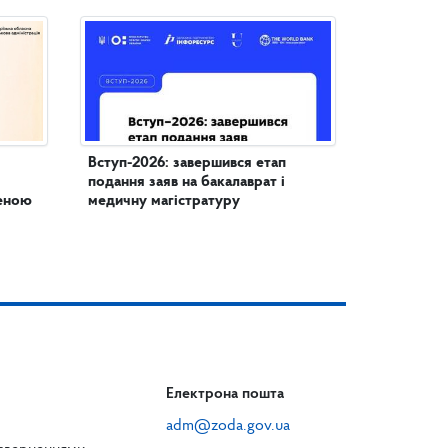
Вступ-2026: завершився етап
подання заяв на бакалаврат і
женою
медичну магістратуру
Електрона пошта
adm@zoda.gov.ua