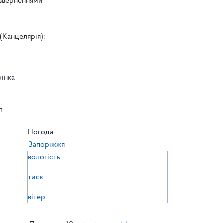
 зверненнями
(Канцелярія):
рінка
л
л
Погода
Запоріжжя
вологість:
тиск:
вітер: