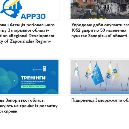
ова «Агенція регіонального
Упродовж доби окупанти за
тку Запорізької області»
1052 удари по 50 населених
tution «Regional Development
пунктах Запорізької області
y of Zaporizhzhia Region»
ь Запорізької області
Підприємці Запоріжжя та обл
шують на тренінг із розвитку
ої справи