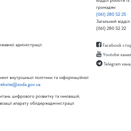
Відділ роботи із
громадян:
(061) 280 52 25
Загальний відділ 
(061) 280 52 22
жавної адміністрації.
Facebook сто
Youtube кана
Telegram кана
ент внутрішньої політики та інформаційної
ebsite@zoda.gov.ua
питань цифрового розвитку та інновацій,
зації апарату облдержадміністрації