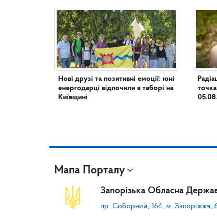
Нові друзі та позитивні емоції: юні
Радіа
енергодарці відпочили в таборі на
точка
Київщині
05.08
Мапа Порталу
Запорізька Обласна Держав
пр. Соборний, 164, м. Запоріжжя, 