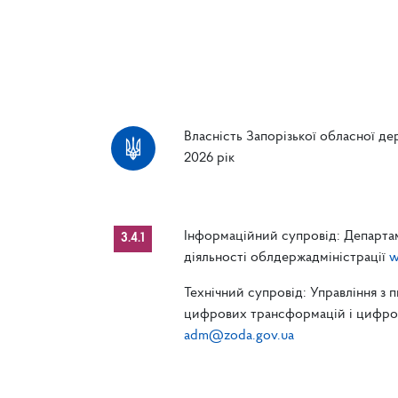
Власність Запорізької обласної дер
2026 рік
Інформаційний супровід: Департам
3.4.1
діяльності облдержадміністрації
w
Технічний супровід: Управління з 
цифрових трансформацій і цифрові
adm@zoda.gov.ua