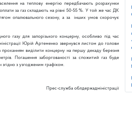
аселення на теплову енергію передбачають розрахунки
оплати за газ складають на рівні 50-55 %. У той же час ДК
отягом опалювального сезону, а за інших умов скорочує
ого газу для запорізького концерну, особливо під час
міністрації Юрій Артеменко звернувся листом до голови
з проханням виділити концерну на першу декаду березня
метрів. Погашення заборгованості за спожитий газ буде
 згідно з узгодженим графіком.
Прес-служба облдержадміністрації