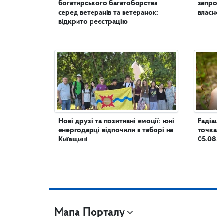
богатирського багатоборства
запро
серед ветеранів та ветеранок:
власн
відкрито реєстрацію
Нові друзі та позитивні емоції: юні
Радіа
енергодарці відпочили в таборі на
точка
Київщині
05.08
Мапа Порталу