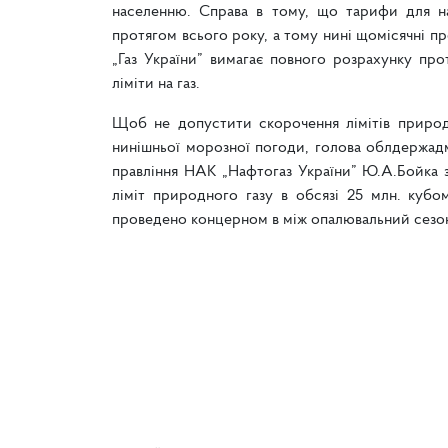
населенню. Справа в тому, що тарифи для н
протягом всього року, а тому нині щомісячні пр
„Газ України” вимагає повного розрахунку пр
ліміти на газ.
Щоб не допустити скорочення лімітів природн
нинішньої морозної погоди, голова облдержад
правління НАК „Нафтогаз України” Ю.А.Бойка 
ліміт природного газу в обсязі 25 млн. кубо
проведено концерном в між опалювальний сезон