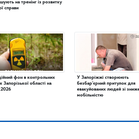
шують на тренінг із розвитку
ої справи
ційний фон в контрольних
У Запоріжжі створюють
х Запорізької області на
безбар’єрний притулок для
.2026
евакуйованих людей зі зни
мобільністю