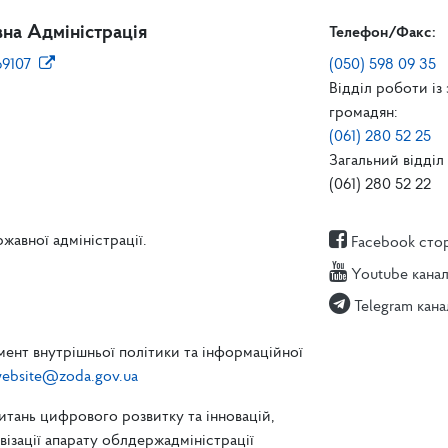
на Адміністрація
Телефон/Факс:
69107
(050) 598 09 35
Відділ роботи із
громадян:
(061) 280 52 25
Загальний відділ 
(061) 280 52 22
жавної адміністрації.
Facebook сто
Youtube кана
Telegram кана
ент внутрішньої політики та інформаційної
ebsite@zoda.gov.ua
питань цифрового розвитку та інновацій,
зації апарату облдержадміністрації