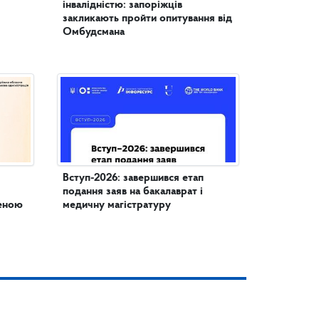
інвалідністю: запоріжців
закликають пройти опитування від
Омбудсмана
Вступ-2026: завершився етап
подання заяв на бакалаврат і
женою
медичну магістратуру