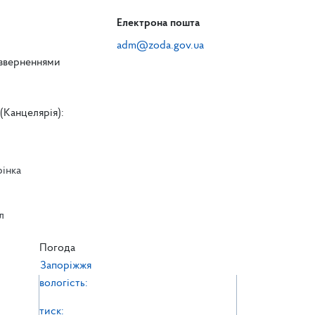
Електрона пошта
adm@zoda.gov.ua
 зверненнями
(Канцелярія):
рінка
л
л
Погода
Запоріжжя
вологість:
тиск: