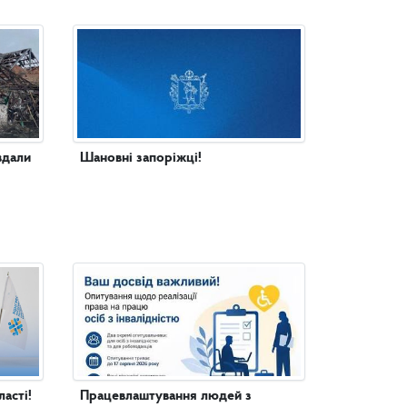
вдали
Шановні запоріжці!
асті!
Працевлаштування людей з