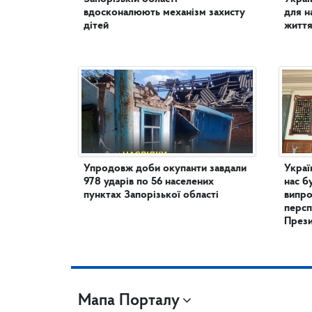
вдосконалюють механізм захисту
для н
дітей
життя
Упродовж доби окупанти завдали
Украї
978 ударів по 56 населених
нас б
пунктах Запорізької області
випро
персп
През
Мапа Порталу