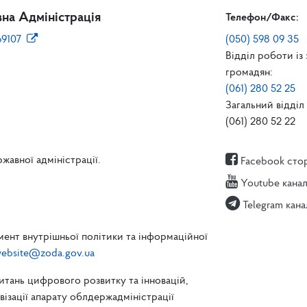
на Адміністрація
Телефон/Факс:
69107
(050) 598 09 35
Відділ роботи із
громадян:
(061) 280 52 25
Загальний відділ 
(061) 280 52 22
жавної адміністрації.
Facebook сто
Youtube кана
Telegram кана
ент внутрішньої політики та інформаційної
ebsite@zoda.gov.ua
питань цифрового розвитку та інновацій,
зації апарату облдержадміністрації