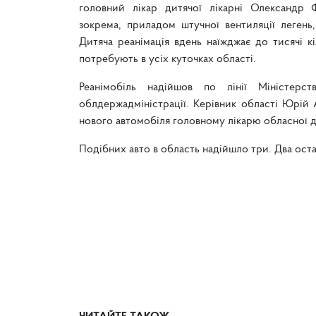
головний лікар дитячої лікарні Олександр Ф
зокрема, приладом штучної вентиляції легень
Дитяча реанімація вдень наїжджає до тисячі к
потребують в усіх куточках області.
Реанімобіль надійшов по лінії Міністерс
облдержадміністрації. Керівник області Юрій 
нового автомобіля головному лікарю обласної дит
Подібних авто в область надійшло три. Два остан