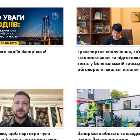
аги водіїв Запоріжжя!
Транспортне сполучення, зв’
газопостачання та підготовк
зими: у Біленьківській грома
обговорили нагальні питання
во, щоб партнери чули
Запорізька область та шведс
ну й знали, що кожен пакет
регіон Вестерноррланд