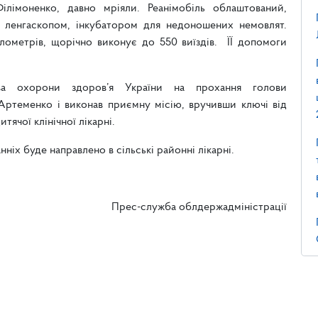
ілімоненко, давно мріяли. Реанімобіль облаштований,
, ленгаскопом, інкубатором для недоношених немовлят.
ілометрів, щорічно виконує до 550 виїздів. ЇЇ допомоги
тва охорони здоров’я України на прохання голови
Артеменко і виконав приємну місію, вручивши ключі від
ячої клінічної лікарні.
ніх буде направлено в сільські районні лікарні.
Прес-служба облдержадміністрації