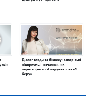
а
Діалог влади та бізнесу: запорізькі
уація
підприємці навчалися, як
перетворити «Я подумаю» на «Я
беру»