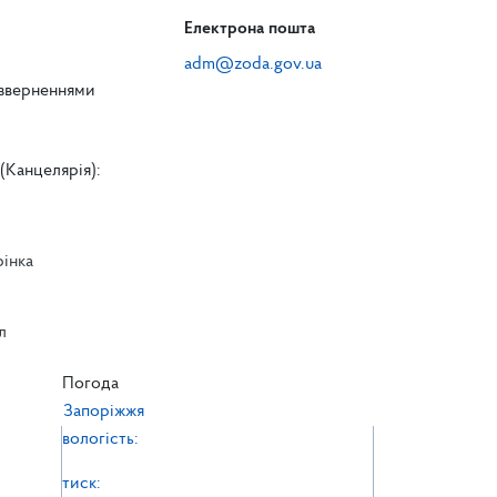
Електрона пошта
adm@zoda.gov.ua
 зверненнями
(Канцелярія):
рінка
л
л
Погода
Запоріжжя
вологість:
тиск: