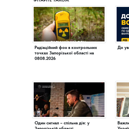
ЧИТАЙТЕ ТАКОЖ
Радіаційний фон в контрольних
До ув
точках Запорізької області на
0808.2026
Один сигнал – спільна дія: у
Важли
Запорізькій області
Украї