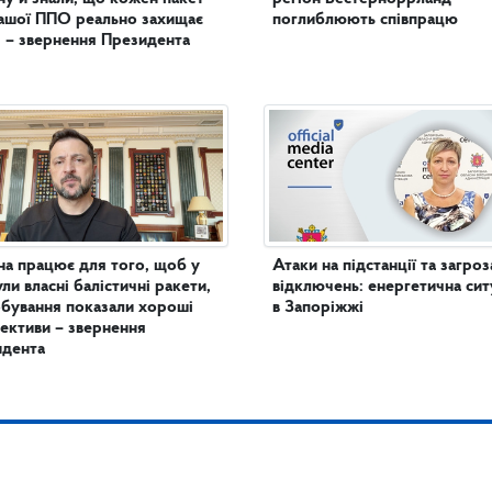
ашої ППО реально захищає
поглиблюють співпрацю
 – звернення Президента
на працює для того, щоб у
Атаки на підстанції та загроз
ули власні балістичні ракети,
відключень: енергетична сит
бування показали хороші
в Запоріжжі
ективи – звернення
идента