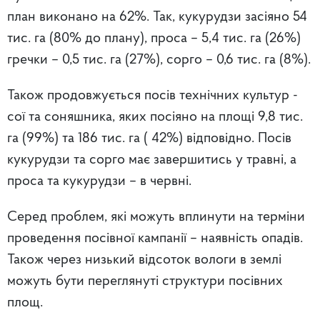
план виконано на 62%. Так, кукурудзи засіяно 54
тис. га (80% до плану), проса – 5,4 тис. га (26%)
гречки – 0,5 тис. га (27%), сорго – 0,6 тис. га (8%).
Також продовжується посів технічних культур -
сої та соняшника, яких посіяно на площі 9,8 тис.
га (99%) та 186 тис. га ( 42%) відповідно. Посів
кукурудзи та сорго має завершитись у травні, а
проса та кукурудзи – в червні.
Серед проблем, які можуть вплинути на терміни
проведення посівної кампанії – наявність опадів.
Також через низький відсоток вологи в землі
можуть бути переглянуті структури посівних
площ.