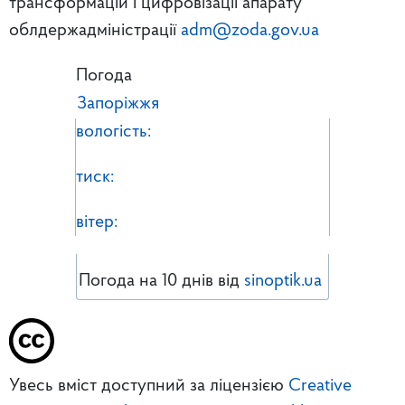
трансформацій і цифровізації апарату
облдержадміністрації
adm@zoda.gov.ua
Погода
Запоріжжя
вологість:
тиск:
вітер:
Погода на 10 днів від
sinoptik.ua
Увесь вміст доступний за ліцензією
Creative