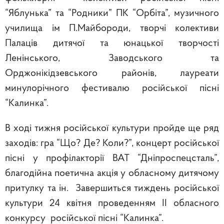
“Яблунька” та “Родники” ПК “Орбіта”, музичного
училища ім П.Майбороди, творчі колективи
Палаців дитячої та юнацької творчості
Ленінського, Заводського та
Орджонікідзевського районів, лауреати
минулорічного фестивалю російської пісні
“Калинка”.
В ході тижня російської культури пройде ще ряд
заходів: гра “Що? Де? Коли?”, концерт російської
пісні у профілакторії ВАТ “Дніпроспецсталь”,
благодійна поетична акція у обласному дитячому
притулку та ін. Завершиться тиждень російської
культури 24 квітня проведенням ІІ обласного
конкурсу російської пісні “Калинка”.