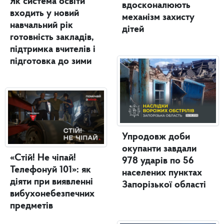
Як система освіти
вдосконалюють
входить у новий
механізм захисту
навчальний рік
дітей
готовність закладів,
підтримка вчителів і
підготовка до зими
Упродовж доби
окупанти завдали
«Стій! Не чіпай!
978 ударів по 56
Телефонуй 101»: як
населених пунктах
діяти при виявленні
Запорізької області
вибухонебезпечних
предметів