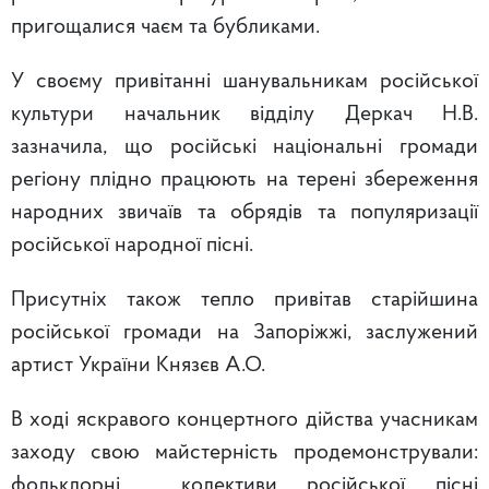
пригощалися чаєм та бубликами.
У своєму привітанні шанувальникам російської
культури начальник відділу Деркач Н.В.
зазначила, що російські національні громади
регіону плідно працюють на терені збереження
народних звичаїв та обрядів та популяризації
російської народної пісні.
Присутніх також тепло привітав старійшина
російської громади на Запоріжжі, заслужений
артист України Князєв А.О.
В ході яскравого концертного дійства учасникам
заходу свою майстерність продемонстрували:
фольклорні колективи російської пісні