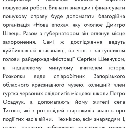
пошуковій роботі. Вивчати знахідки і фінансувати
пошукову справу буде допомагати благодійна
організація «Нова епоха», яку очолює Дмитро
Швець. Разом з губернатором він оглянув місце
захоронення. Самі ж дослідження ведуть
куйбишевські краєзнавці, на чолі з заступником
голови райдержадміністрації Сергієм Шевчуком,
в недалекому минулому вчителем історії.
Розкопки веде співробітник Запорізького
обласного краєзнавчого музею, колишній член
гуртка червоних слідопитів місцевої школи Петро
Осадчук, а допомагають йому жителі села
Титово, які з розповідей старожилів знають про
події тих часів війни. Технікою, всім знаряддям і,