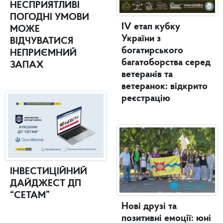
НЕСПРИЯТЛИВІ
ПОГОДНІ УМОВИ
IV етап кубку
МОЖЕ
України з
ВІДЧУВАТИСЯ
богатирського
НЕПРИЄМНИЙ
багатоборства серед
ЗАПАХ
ветеранів та
ветеранок: відкрито
реєстрацію
ІНВЕСТИЦІЙНИЙ
ДАЙДЖЕСТ ДП
“СЕТАМ”
Нові друзі та
позитивні емоції: юні