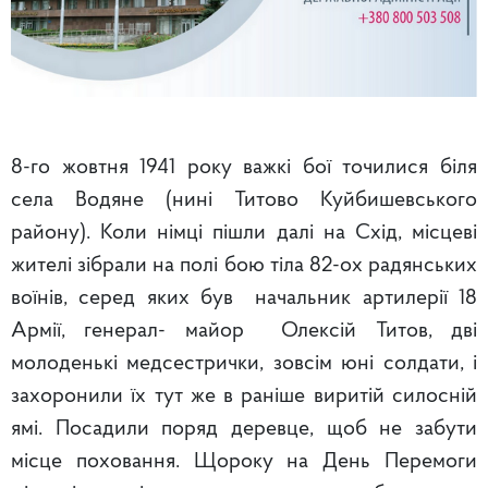
8-го жовтня 1941 року важкі бої точилися біля
села Водяне (нині Титово Куйбишевського
району). Коли німці пішли далі на Схід, місцеві
жителі зібрали на полі бою тіла 82-ох радянських
воїнів, серед яких був начальник артилерії 18
Армії, генерал- майор Олексій Титов, дві
молоденькі медсестрички, зовсім юні солдати, і
захоронили їх тут же в раніше виритій силосній
ямі. Посадили поряд деревце, щоб не забути
місце поховання. Щороку на День Перемоги