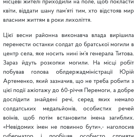
місцеві жителі приходили на поле, щоб покласти
квіти, віддати шану пам’яті тим, хто відстояв мир
власним життям в роки лихоліття.
Цієї весни районна виконавча влада вирішила
перенести останки солдат до братської могили в
центр села, яке носить нині ім’я генерала Титова.
Зараз йдуть розкопки могили. На місці робіт
побував голова облдержадміністрації Юрій
Артеменко, який зазначив, що не треба робити з
цієї події ажіотажу до 60-річчя Перемоги, а добре
дослідити знайдені речі, серед яких немало
солдатських медальйонів, особистих речей
воїнів, щоб потім встановити імена загиблих.
«Невідомих імен не повинно бути»,- наголосив
губернатор і пообіцяв особисто сприяти