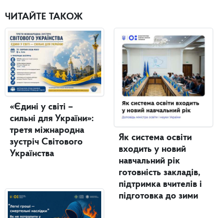
ЧИТАЙТЕ ТАКОЖ
«Єдині у світі –
сильні для України»:
третя міжнародна
Як система освіти
зустріч Світового
входить у новий
Українства
навчальний рік
готовність закладів,
підтримка вчителів і
підготовка до зими