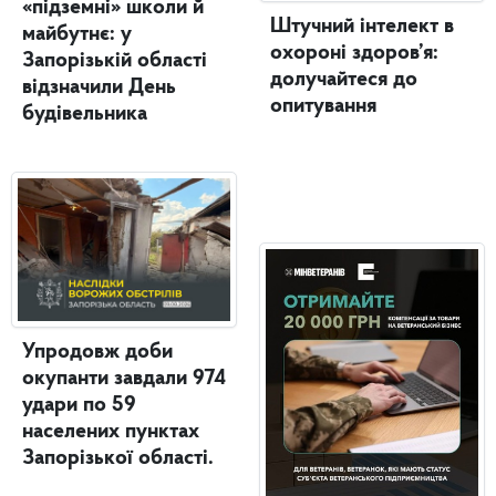
«підземні» школи й
Штучний інтелект в
майбутнє: у
охороні здоров’я:
Запорізькій області
долучайтеся до
відзначили День
опитування
будівельника
Упродовж доби
окупанти завдали 974
удари по 59
населених пунктах
Запорізької області.