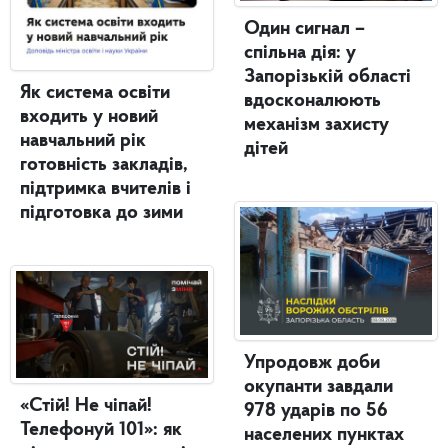
Один сигнал –
спільна дія: у
Запорізькій області
Як система освіти
вдосконалюють
входить у новий
механізм захисту
навчальний рік
дітей
готовність закладів,
підтримка вчителів і
підготовка до зими
Упродовж доби
окупанти завдали
«Стій! Не чіпай!
978 ударів по 56
Телефонуй 101»: як
населених пунктах