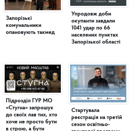
Упродовж доби
Запорізькі
окупанти завдали
комунальники
1041 удар по 66
опановують такмед
населених пунктах
Запорізької області
Підрозділ ГУР МО
«Стугна» запрошує
Стартувала
до своїх лав тих, хто
реєстрація на третій
хоче не просто бути
сезон освітньо-
в строю, а бути