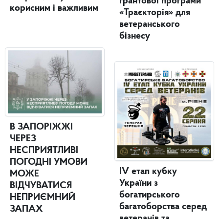
грантової програми
корисним і важливим
«Траєкторія» для
ветеранського
бізнесу
В ЗАПОРІЖЖІ
ЧЕРЕЗ
НЕСПРИЯТЛИВІ
ПОГОДНІ УМОВИ
IV етап кубку
МОЖЕ
України з
ВІДЧУВАТИСЯ
богатирського
НЕПРИЄМНИЙ
багатоборства серед
ЗАПАХ
ветеранів та