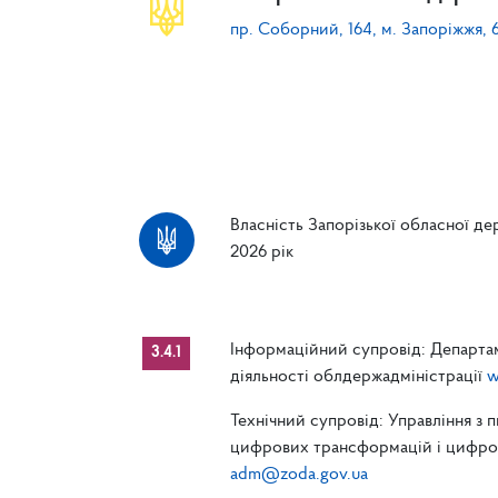
пр. Соборний, 164, м. Запоріжжя, 
Власність Запорізької обласної дер
2026 рік
Інформаційний супровід: Департам
3.4.1
діяльності облдержадміністрації
w
Технічний супровід: Управління з 
цифрових трансформацій і цифрові
adm@zoda.gov.ua