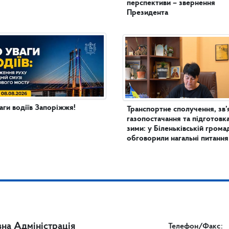
перспективи – звернення
Президента
аги водіїв Запоріжжя!
Транспортне сполучення, зв’
газопостачання та підготовк
зими: у Біленьківській грома
обговорили нагальні питання
на Адміністрація
Телефон/Факс: