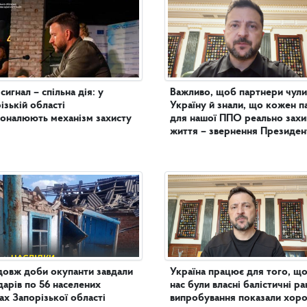
сигнал – спільна дія: у
Важливо, щоб партнери чули
ізькій області
Україну й знали, що кожен п
оналюють механізм захисту
для нашої ППО реально зах
життя – звернення Президен
овж доби окупанти завдали
Україна працює для того, що
дарів по 56 населених
нас були власні балістичні ра
ах Запорізької області
випробування показали хор