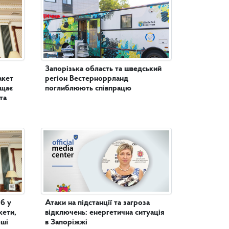
Запорізька область та шведський
акет
регіон Вестерноррланд
ищає
поглиблюють співпрацю
та
б у
Атаки на підстанції та загроза
кети,
відключень: енергетична ситуація
оші
в Запоріжжі