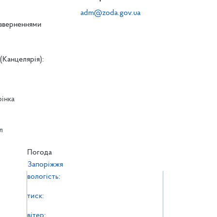
adm@zoda.gov.ua
 зверненнями
(Канцелярія):
рінка
л
л
Погода
Запоріжжя
вологість:
тиск:
вітер: