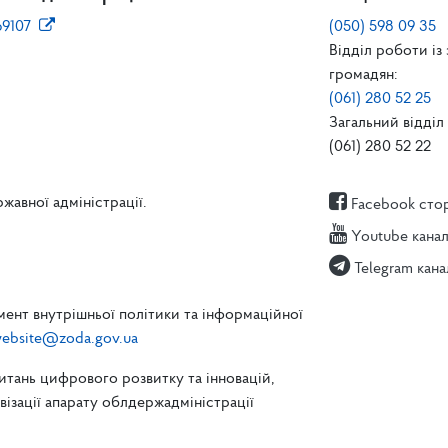
69107
(050) 598 09 35
Відділ роботи із
громадян:
(061) 280 52 25
Загальний відділ 
(061) 280 52 22
жавної адміністрації.
Facebook сто
Youtube кана
Telegram кана
ент внутрішньої політики та інформаційної
ebsite@zoda.gov.ua
питань цифрового розвитку та інновацій,
зації апарату облдержадміністрації