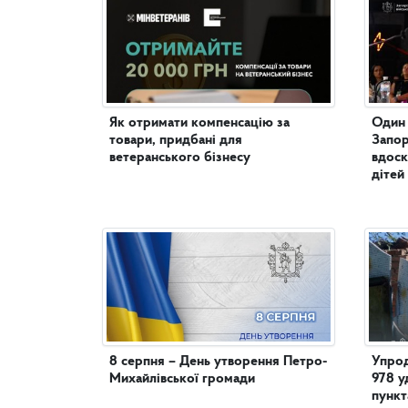
Як отримати компенсацію за
Один 
товари, придбані для
Запор
ветеранського бізнесу
вдоск
дітей
8 серпня – День утворення Петро-
Упрод
Михайлівської громади
978 у
пункт