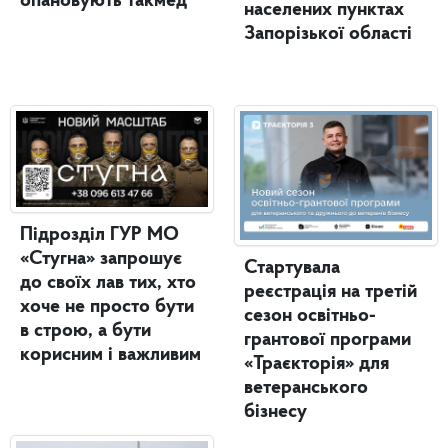
опановують такмед
населених пунктах
Запорізької області
Підрозділ ГУР МО
«Стугна» запрошує
Стартувала
до своїх лав тих, хто
реєстрація на третій
хоче не просто бути
сезон освітньо-
в строю, а бути
грантової програми
корисним і важливим
«Траєкторія» для
ветеранського
бізнесу