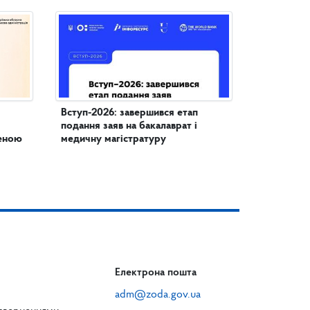
Вступ-2026: завершився етап
подання заяв на бакалаврат і
женою
медичну магістратуру
Електрона пошта
adm@zoda.gov.ua