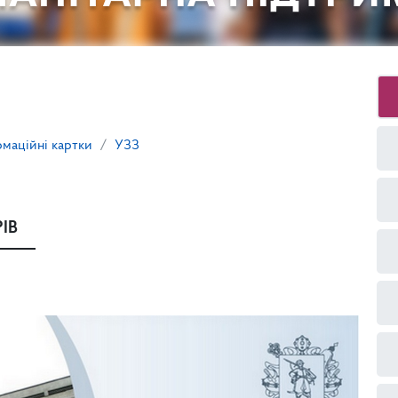
маційні картки
УЗЗ
ІВ