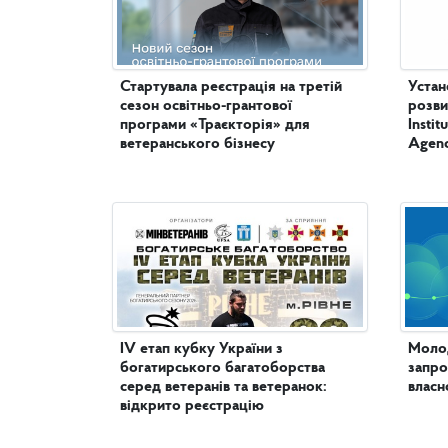
Стартувала реєстрація на третій
Устан
сезон освітньо-грантової
розви
програми «Траєкторія» для
Insti
ветеранського бізнесу
Agenc
IV етап кубку України з
Молод
богатирського багатоборства
запро
серед ветеранів та ветеранок:
власн
відкрито реєстрацію