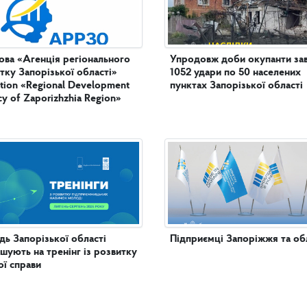
ова «Агенція регіонального
Упродовж доби окупанти за
тку Запорізької області»
1052 удари по 50 населених
tution «Regional Development
пунктах Запорізької області
y of Zaporizhzhia Region»
ь Запорізької області
Підприємці Запоріжжя та обл
шують на тренінг із розвитку
ої справи