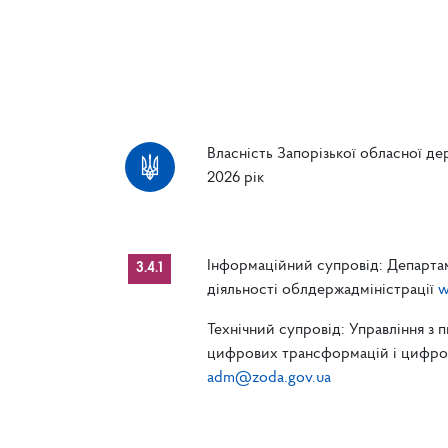
Власність Запорізької обласної дер
2026 рік
Інформаційний супровід: Департам
3.4.1
діяльності облдержадміністрації
w
Технічний супровід: Управління з 
цифрових трансформацій і цифрові
adm@zoda.gov.ua