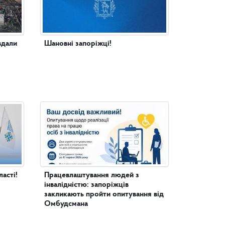
вдали
Шановні запоріжці!
асті!
Працевлаштування людей з
інвалідністю: запоріжців
закликають пройти опитування від
Омбудсмана