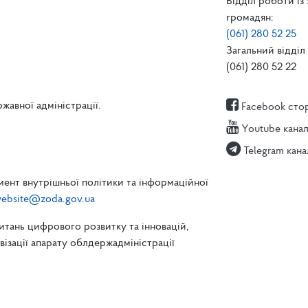
Відділ роботи із
громадян:
(061) 280 52 25
Загальний відділ 
(061) 280 52 22
жавної адміністрації.
Facebook сто
Youtube кана
Telegram кана
ент внутрішньої політики та інформаційної
ebsite@zoda.gov.ua
питань цифрового розвитку та інновацій,
зації апарату облдержадміністрації