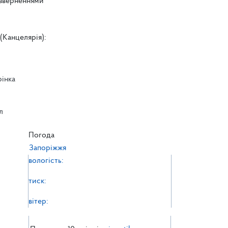
 зверненнями
(Канцелярія):
рінка
л
л
Погода
Запоріжжя
вологість:
тиск:
вітер: