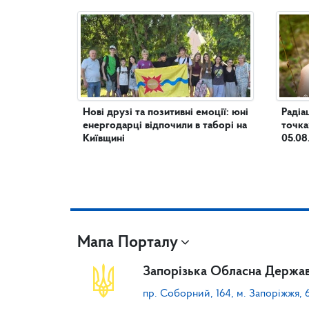
Нові друзі та позитивні емоції: юні
Радіа
енергодарці відпочили в таборі на
точка
Київщині
05.08
Мапа Порталу
Запорізька Обласна Держав
пр. Соборний, 164, м. Запоріжжя, 