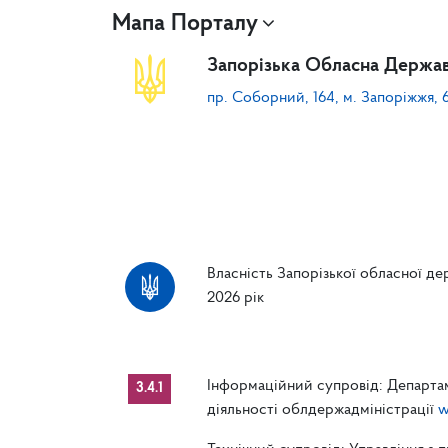
Мапа Порталу
Запорізька Обласна Держав
пр. Соборний, 164, м. Запоріжжя, 
Власність Запорізької обласної дер
2026 рік
Інформаційний супровід: Департам
3.4.1
діяльності облдержадміністрації
w