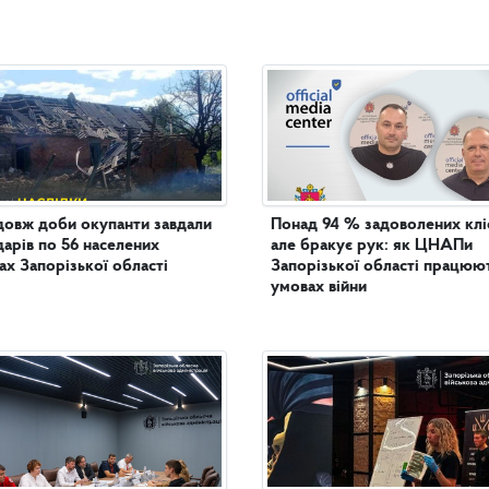
овж доби окупанти завдали
Понад 94 % задоволених кліє
дарів по 56 населених
але бракує рук: як ЦНАПи
ах Запорізької області
Запорізької області працюют
умовах війни