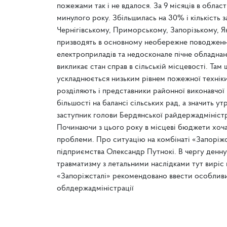
пожежами так і не вдалося. За 9 місяців в облас
минулого року. Збільшилась на 30% і кількість з
Чернігівському, Приморському, Запорізькому, Я
призводять в основному необережне поводження
електроприладів та недосконале пічне обладнан
викликає стан справ в сільській місцевості. Там
ускладнюється низьким рівнем пожежної техніки,
розділяють і представники районної виконавчої
більшості на балансі сільських рад, а значить у
заступник голови Бердянської райдержадміністра
Починаючи з цього року в місцеві бюджети хоча 
проблеми. Про ситуацію на комбінаті «Запоріжс
підприємства Олександр Путнокі. В чергу денну
травматизму з летальними наслідками тут виріс 
«Запоріжсталі» рекомендовано ввести особлив
облдержадміністрації