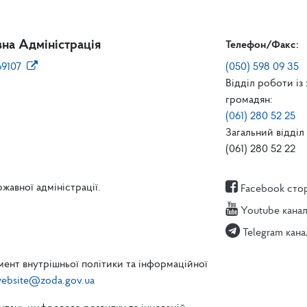
на Адміністрація
Телефон/Факс:
69107
(050) 598 09 35
Відділ роботи із
громадян:
(061) 280 52 25
Загальний відділ 
(061) 280 52 22
жавної адміністрації.
Facebook сто
Youtube кана
Telegram кана
ент внутрішньої політики та інформаційної
ebsite@zoda.gov.ua