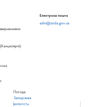
Електрона пошта
adm@zoda.gov.ua
 зверненнями
(Канцелярія):
рінка
л
л
Погода
Запоріжжя
вологість: