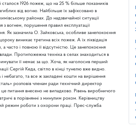
ті сталося 1926 пожеж, що на 25 % більше показників
агиблих від вогню. Найбільше їх зафіксовано в
кимівському районах. До надзвичайної ситуації
 з вогнем, порушення правил експлуатації
ня. Як зазначила О. Зайковська, особливе занепокоєння
 щороку виникає третина всіх пожеж. А їх ліквідація
 а часто і повною її відсутністю. Це занепокоєння
 влади. Протипожежна техніка в селах знаходиться в
тримувати її немає за що. Хоча, як наголосив перший
ції Сергій Кеда, світло в кінці тунелю вже видно.
і небагато, та все ж закладені кошти на вирішення
таль» розповів членам ради технічний директор
 це питання внесено не випадково. Рівень виробничого
втричі в порівнянні з минулим роком. Керівництву
ий режим роботи з охорони праці. Прес-служба