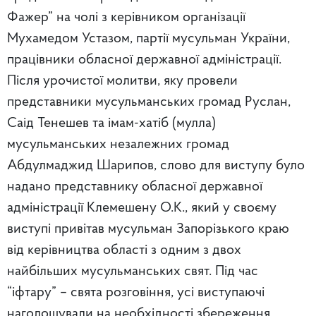
Фажер” на чолі з керівником організації
Мухамедом Устазом, партії мусульман України,
працівники обласної державної адміністрації.
Після урочистої молитви, яку провели
представники мусульманських громад Руслан,
Саід Тенешев та імам-хатіб (мулла)
мусульманських незалежних громад
Абдулмаджид Шарипов, слово для виступу було
надано представнику обласної державної
адміністрації Клемешену О.К., який у своєму
виступі привітав мусульман Запорізького краю
від керівництва області з одним з двох
найбільших мусульманських свят. Під час
“іфтару” – свята розговіння, усі виступаючі
наголошували на необхідності збереження