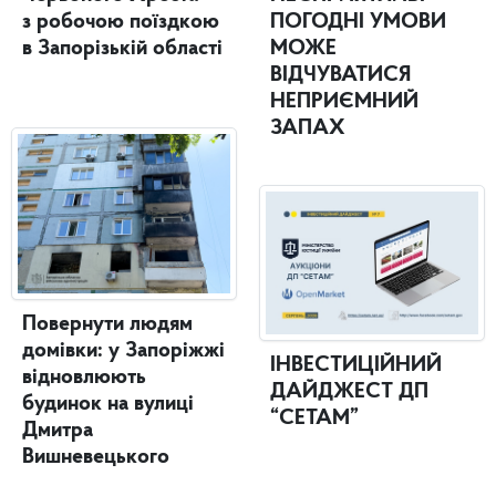
з робочою поїздкою
ПОГОДНІ УМОВИ
в Запорізькій області
МОЖЕ
ВІДЧУВАТИСЯ
НЕПРИЄМНИЙ
ЗАПАХ
Повернути людям
домівки: у Запоріжжі
ІНВЕСТИЦІЙНИЙ
відновлюють
ДАЙДЖЕСТ ДП
будинок на вулиці
“СЕТАМ”
Дмитра
Вишневецького