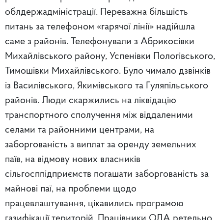
облдержадміністрації. Переважна більшість
питань за телефоном «гарячої лінії» надійшла
саме з районів. Телефонували з Абрикосівки
Михайлівського району, Успенівки Пологівського,
Тимошівки Михайлівського. Було чимало дзвінків
із Василівського, Якимівського та Гуляпільського
районів. Люди скаржились на ліквідацію
транспортного сполучення між віддаленими
селами та районними центрами, на
заборгованість з виплат за оренду земельних
паїв, на відмову нових власників
сільгосппідприємств погашати заборгованість за
майнові паї, на проблеми щодо
працевлаштування, цікавились програмою
газифікації територій. Працівники ОДА ретельно