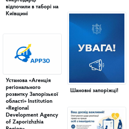
енергодарці
відпочили в таборі на
Київщині
Установа «Агенція
регіонального
Шановні запоріжці!
розвитку Запорізької
області» Institution
«Regional
Development Agency
of Zaporizhzhia
Region»