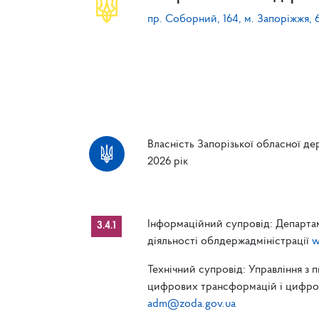
пр. Соборний, 164, м. Запоріжжя, 
Власність Запорізької обласної дер
2026 рік
Інформаційний супровід: Департам
3.4.1
діяльності облдержадміністрації
w
Технічний супровід: Управління з 
цифрових трансформацій і цифрові
adm@zoda.gov.ua