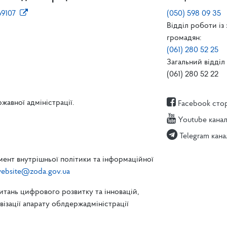
69107
(050) 598 09 35
Відділ роботи із
громадян:
(061) 280 52 25
Загальний відділ 
(061) 280 52 22
жавної адміністрації.
Facebook сто
Youtube кана
Telegram кана
ент внутрішньої політики та інформаційної
ebsite@zoda.gov.ua
питань цифрового розвитку та інновацій,
зації апарату облдержадміністрації