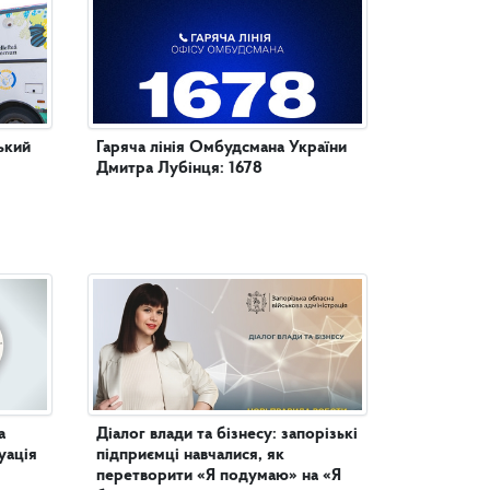
ький
Гаряча лінія Омбудсмана України
Дмитра Лубінця: 1678
а
Діалог влади та бізнесу: запорізькі
уація
підприємці навчалися, як
перетворити «Я подумаю» на «Я