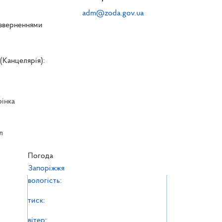
adm@zoda.gov.ua
 зверненнями
(Канцелярія):
рінка
л
л
Погода
Запоріжжя
вологість:
тиск:
вітер: