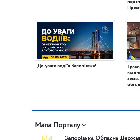
персп
През
До уваги водіїв Запоріжжя!
Транс
газоп
зими:
обгов
Мапа Порталу
Запорізька Обласна Держав