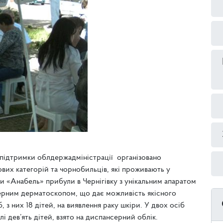
підтримки облдержадміністрації організовано
вих категорій та чорнобильців, які проживають у
іки «Анабель» прибули в Чернігівку з унікальним апаратом
ерним дерматоскопом, що дає можливість якісного
 з них 18 дітей, на виявлення раку шкіри. У двох осіб
і дев’ять дітей, взято на диспансерний облік.