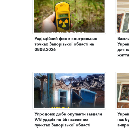
Радіаційний фон в контрольних
Важли
точках Запорізької області на
Украї
0808.2026
для н
життя
Упродовж доби окупанти завдали
Украї
978 ударів по 56 населених
нас б
пунктах Запорізької області
випро