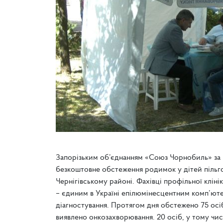
Запорізьким об’єднанням «Союз Чорнобиль» за 
безкоштовне обстеження родимок у дітей пільго
Чернігівському районі. Фахівці профільної клін
– єдиним в Україні епілюмінесцентним комп’ют
діагностування. Протягом дня обстежено 75 осіб,
виявлено онкозахворювання. 20 осіб, у тому числ