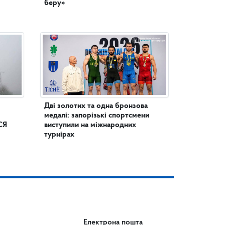
беру»
Дві золотих та одна бронзова
медалі: запорізькі спортсмени
СЯ
виступили на міжнародних
турнірах
Електрона пошта