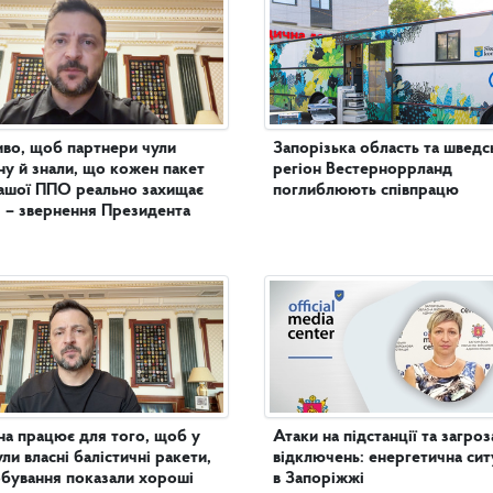
во, щоб партнери чули
Запорізька область та шведс
ну й знали, що кожен пакет
регіон Вестерноррланд
ашої ППО реально захищає
поглиблюють співпрацю
 – звернення Президента
на працює для того, щоб у
Атаки на підстанції та загроз
ули власні балістичні ракети,
відключень: енергетична сит
бування показали хороші
в Запоріжжі