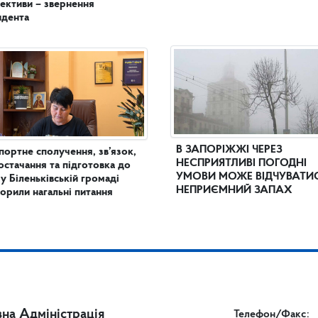
ективи – звернення
идента
В ЗАПОРІЖЖІ ЧЕРЕЗ
портне сполучення, зв’язок,
НЕСПРИЯТЛИВІ ПОГОДНІ
остачання та підготовка до
УМОВИ МОЖЕ ВІДЧУВАТИ
 у Біленьківській громаді
НЕПРИЄМНИЙ ЗАПАХ
орили нагальні питання
на Адміністрація
Телефон/Факс: